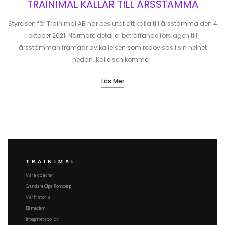
TRAINIMAL KALLAR TILL ÅRSSTÄMMA
Styrelsen för Trainimal AB har beslutat att kalla till årsstämma den 4
oktober 2021. Närmare detaljer beträffande förslagen till
årsstämman framgår av kallelsen som redovisas i sin helhet
nedan. Kallelsen kommer…
Läs Mer
TRAINIMAL
Våra coacher
Grundare Olga Rönnberg
Vår historia
Bli medlem
Integritetspolicy