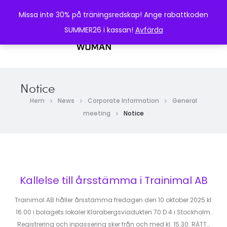
Missa inte 30% på träningsredskap! Ange rabattkoden
SUMMER26 i kassan!
Avfärda
0
Notice
Hem
News
Corporate Information
General
meeting
Notice
Kallelse till årsstämma i Trainimal AB
Trainimal AB håller årsstämma fredagen den 10 oktober 2025 kl.
16.00 i bolagets lokaler Klarabergsviadukten 70 D 4 i Stockholm.
Registrering och inpassering sker från och med kl. 15.30. RÄTT…