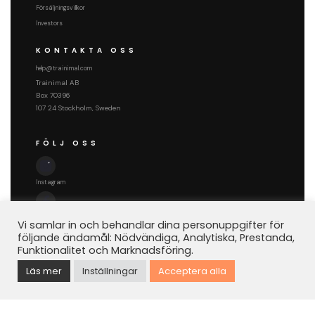
Försäljningsvillkor
Investors
KONTAKTA OSS
help@trainimal.com
Trainimal AB
Box 70396
107 24 Stockholm, Sweden
FÖLJ OSS
Instagram
Facebook
Vi samlar in och behandlar dina personuppgifter för
följande ändamål: Nödvändiga, Analytiska, Prestanda,
Funktionalitet och Marknadsföring.
Läs mer
Inställningar
Acceptera alla
Trainimal AB © 2026