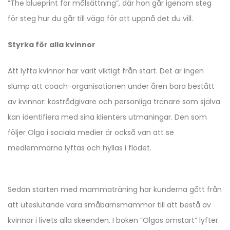
”The blueprint för målsättning”, där hon går igenom steg
för steg hur du går till väga för att uppnå det du vill.
Styrka för alla kvinnor
Att lyfta kvinnor har varit viktigt från start. Det är ingen
slump att coach-organisationen under åren bara bestått
av kvinnor: kostrådgivare och personliga tränare som själva
kan identifiera med sina klienters utmaningar. Den som
följer Olga i sociala medier är också van att se
medlemmarna lyftas och hyllas i flödet.
Sedan starten med mammaträning har kunderna gått från
att uteslutande vara småbarnsmammor till att bestå av
kvinnor i livets alla skeenden. I boken ”Olgas omstart” lyfter