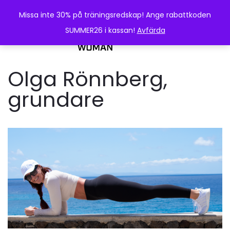
Missa inte 30% på träningsredskap! Ange rabattkoden
SUMMER26 i kassan!
Avfärda
0
Olga Rönnberg,
grundare