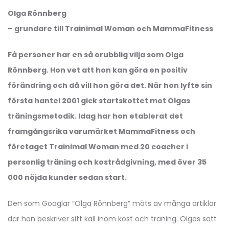
Olga Rönnberg
– grundare till Trainimal Woman och MammaFitness
Få personer har en så orubblig vilja som Olga
Rönnberg. Hon vet att hon kan göra en positiv
förändring och då vill hon göra det. När hon lyfte sin
första hantel 2001 gick startskottet mot Olgas
träningsmetodik. Idag har hon etablerat det
framgångsrika varumärket MammaFitness och
företaget Trainimal Woman med 20 coacher i
personlig träning och kostrådgivning, med över 35
000 nöjda kunder sedan start.
Den som Googlar ”Olga Rönnberg” möts av många artiklar
där hon beskriver sitt kall inom kost och träning. Olgas sätt