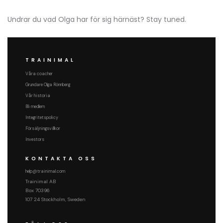
Undrar du vad Olga har för sig härnäst? Stay tuned.
TRAINIMAL
Våra coacher
Grundare Olga Rönnberg
Vår historia
Bli medlem
Integritetspolicy
Försäljningsvillkor
Investors
KONTAKTA OSS
help@trainimal.com
Trainimal AB
Box 70396
107 24 Stockholm, Sweden