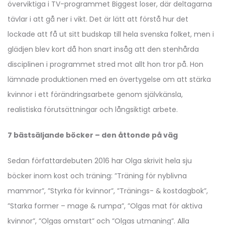
överviktiga i TV-programmet Biggest loser, där deltagarna
tävlar i att gå ner i vikt. Det är lätt att förstå hur det
lockade att få ut sitt budskap till hela svenska folket, men i
glädjen blev kort då hon snart insåg att den stenhårda
disciplinen i programmet stred mot allt hon tror på. Hon
lämnade produktionen med en övertygelse om att stärka
kvinnor i ett förändringsarbete genom självkänsla,
realistiska förutsättningar och långsiktigt arbete.
7 bästsäljande böcker – den åttonde på väg
Sedan författardebuten 2016 har Olga skrivit hela sju
böcker inom kost och träning: ”Träning för nyblivna
mammor”, ”Styrka för kvinnor”, ”Tränings- & kostdagbok”,
”Starka former – mage & rumpa”, ”Olgas mat för aktiva
kvinnor”, ”Olgas omstart” och ”Olgas utmaning”. Alla