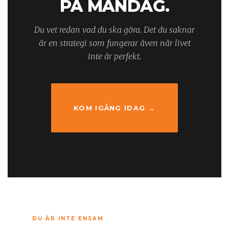
PÅ MÅNDAG.
Du vet redan vad du ska göra. Det du saknar
är en strategi som fungerar även när livet
inte är perfekt.
KOM IGÅNG IDAG →
DU ÄR INTE ENSAM