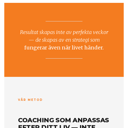
Resultat skapas inte av perfekta veckor
— de skapas av en strategi som
fungerar även när livet händer.
VÅR METOD
COACHING SOM ANPASSAS
EFTER DITT LIV — INTE