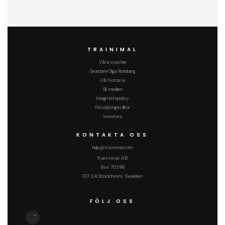
TRAINIMAL
Våra coacher
Grundare Olga Rönnberg
Vår historia
Bli medlem
Integritetspolicy
Försäljningsvillkor
Investors
KONTAKTA OSS
help@trainimal.com
Trainimal AB
Box 70396
107 24 Stockholm, Sweden
FÖLJ OSS