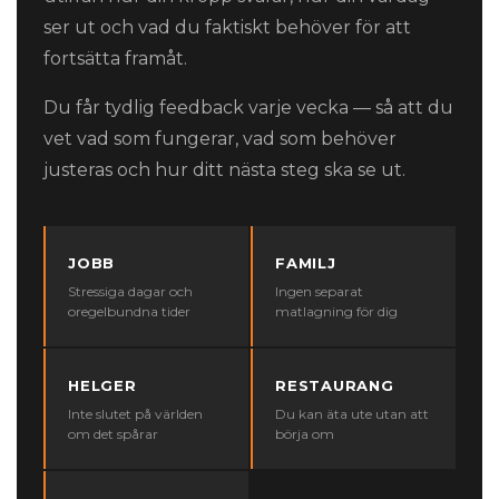
ser ut och vad du faktiskt behöver för att
fortsätta framåt.
Du får tydlig feedback varje vecka — så att du
vet vad som fungerar, vad som behöver
justeras och hur ditt nästa steg ska se ut.
JOBB
FAMILJ
Stressiga dagar och
Ingen separat
oregelbundna tider
matlagning för dig
HELGER
RESTAURANG
Inte slutet på världen
Du kan äta ute utan att
om det spårar
börja om