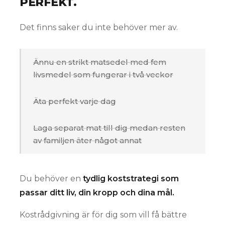
PERFEKT.
Det finns saker du inte behöver mer av.
Ännu en strikt matsedel med fem
livsmedel som fungerar i två veckor
Äta perfekt varje dag
Laga separat mat till dig medan resten
av familjen äter något annat
Du behöver en
tydlig koststrategi som
passar ditt liv, din kropp och dina mål.
Kostrådgivning är för dig som vill få bättre