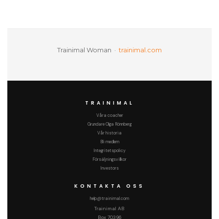
Trainimal Woman ·
trainimal.com
TRAINIMAL
Våra coacher
Grundare Olga Rönnberg
Vår historia
Bli medlem
Integritetspolicy
Försäljningsvillkor
Investors
KONTAKTA OSS
help@trainimal.com
Trainimal AB
Box 70396