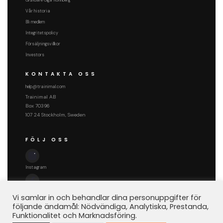
Grundare Olga Rönnberg
Vår historia
Bli medlem
Integritetspolicy
Försäljningsvillkor
Investors
KONTAKTA OSS
help@trainimal.com
Trainimal AB
Box 70396
107 24 Stockholm, Sweden
FÖLJ OSS
Instagram
Facebook
Vi samlar in och behandlar dina personuppgifter för
följande ändamål: Nödvändiga, Analytiska, Prestanda,
Funktionalitet och Marknadsföring.