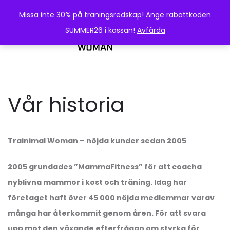
Missa inte 30% på träningsredskap! Ange rabattkoden
SUMMER26 i kassan!
Avfärda
0
Vår historia
Trainimal Woman – nöjda kunder sedan 2005
2005 grundades ”MammaFitness” för att coacha
nyblivna mammor i kost och träning. Idag har
företaget haft över 45 000 nöjda medlemmar varav
många har återkommit genom åren. För att svara
upp mot den växande efterfrågan om styrka för