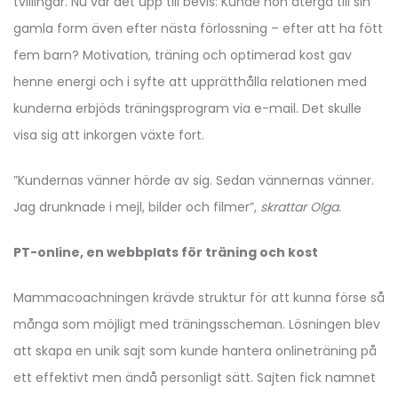
tvillingar. Nu var det upp till bevis: Kunde hon återgå till sin
gamla form även efter nästa förlossning – efter att ha fött
fem barn? Motivation, träning och optimerad kost gav
henne energi och i syfte att upprätthålla relationen med
kunderna erbjöds träningsprogram via e-mail. Det skulle
visa sig att inkorgen växte fort.
”Kundernas vänner hörde av sig. Sedan vännernas vänner.
Jag drunknade i mejl, bilder och filmer”,
skrattar Olga.
PT-online, en webbplats för träning och kost
Mammacoachningen krävde struktur för att kunna förse så
många som möjligt med träningsscheman. Lösningen blev
att skapa en unik sajt som kunde hantera onlineträning på
ett effektivt men ändå personligt sätt. Sajten fick namnet