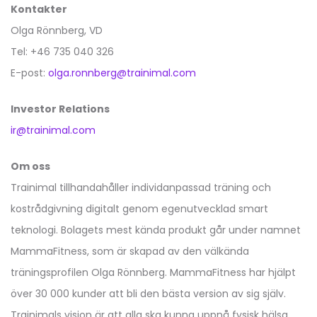
Kontakter
Olga Rönnberg, VD
Tel: +46 735 040 326
E-post:
olga.ronnberg@trainimal.com
Investor Relations
ir@trainimal.com
Om oss
Trainimal tillhandahåller individanpassad träning och
kostrådgivning digitalt genom egenutvecklad smart
teknologi. Bolagets mest kända produkt går under namnet
MammaFitness, som är skapad av den välkända
träningsprofilen Olga Rönnberg. MammaFitness har hjälpt
över 30 000 kunder att bli den bästa version av sig själv.
Trainimals vision är att alla ska kunna uppnå fysisk hälsa