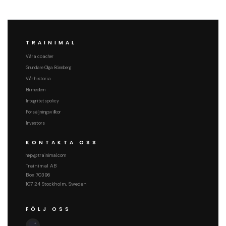
TRAINIMAL
Våra coacher
Grundare Olga Rönnberg
Vår historia
Bli medlem
Integritetspolicy
Försäljningsvillkor
Investors
KONTAKTA OSS
help@trainimal.com
Trainimal AB
Box 70396
107 24 Stockholm, Sweden
FÖLJ OSS