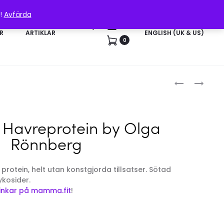
n!
Avfärda
Sök
Konto
R
ARTIKLAR
ENGLISH (UK & US)
0
Produk
STYRKA
TRAINIMAL
FÖR
VASSLEPROT
KVINNOR
BY
OLGA
l Havreprotein by Olga
RÖNNBERG
Rönnberg
t protein, helt utan konstgjorda tillsatser. Sötad
ykosider.
drinkar på mamma.fit
!