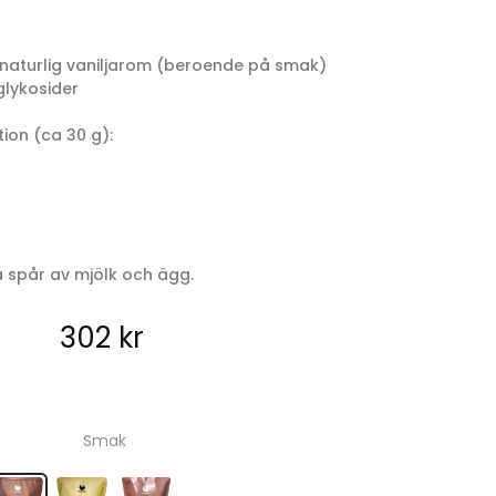
 naturlig vaniljarom (beroende på smak)
glykosider
tion (ca 30 g):
a spår av mjölk och ägg.
302
kr
Smak