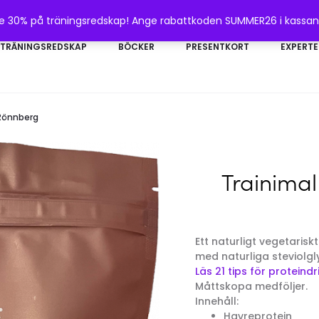
te 30% på träningsredskap! Ange rabattkoden SUMMER26 i kassa
TRÄNINGSREDSKAP
BÖCKER
PRESENTKORT
EXPERTE
 Rönnberg
Trainima
Ett naturligt vegetarisk
med naturliga steviolgl
Läs 21 tips för protein
Måttskopa medföljer.
Innehåll:
Havreprotein