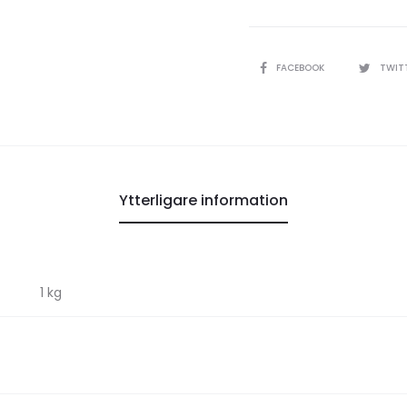
DELA
FACEBOOK
TWIT
Ytterligare information
1 kg