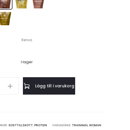
Choklad
Vanilj
Cappuccino
Cookie Dough
Rensa
I lager
l
Lägg till i varukorg
tein
g
RIER:
KOSTTILLSKOTT
,
PROTEIN
VARUMÄRKE:
TRAINIMAL WOMAN