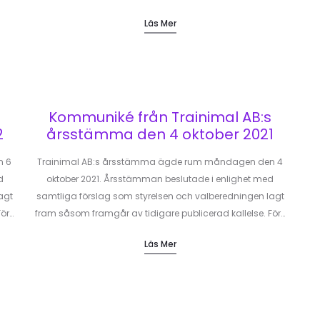
Läs Mer
Kommuniké från Trainimal AB:s
2
årsstämma den 4 oktober 2021
n 6
Trainimal AB:s årsstämma ägde rum måndagen den 4
d
oktober 2021. Årsstämman beslutade i enlighet med
agt
samtliga förslag som styrelsen och valberedningen lagt
För…
fram såsom framgår av tidigare publicerad kallelse. För…
Läs Mer