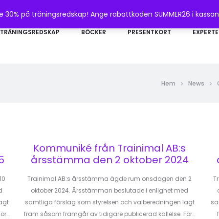
te 30% på träningsredskap! Ange rabattkoden SUMMER26 i kassa
TRÄNINGSREDSKAP
BÖCKER
PRESENTKORT
EXPERTE
Hem
News
Kommuniké från Trainimal AB:s
5
årsstämma den 2 oktober 2024
10
Trainimal AB:s årsstämma ägde rum onsdagen den 2
T
d
oktober 2024. Årsstämman beslutade i enlighet med
agt
samtliga förslag som styrelsen och valberedningen lagt
sa
För…
fram såsom framgår av tidigare publicerad kallelse. För…