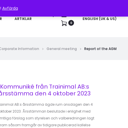
n!
Avfärda
Sök
Konto
R
ARTIKLAR
ENGLISH (UK & US)
0
Corporate Information
General meeting
Report of the AGM
Kommuniké från Trainimal AB:s
årsstämma den 4 oktober 2023
rainimal AB:s årsstämma ägde rum onsdagen den 4
oktober 2023. Årsstämman beslutade i enlighet med
mtliga förslag som styrelsen och valberedningen lagt
fram såsom framgår av tidigare publicerad kallelse