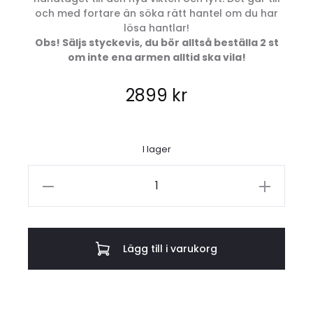
och med fortare än söka rätt hantel om du har
lösa hantlar!
Obs! Säljs styckevis, du bör alltså beställa 2 st
om inte ena armen alltid ska vila!
2899
kr
I lager
Hantel,
inställbar
2-
20
Lägg till i varukorg
kg
mängd