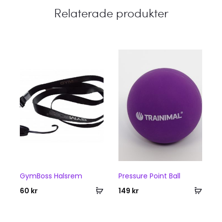
Relaterade produkter
GymBoss Halsrem
Pressure Point Ball
G
i
Lägg
Lägg
60
kr
149
kr
3
till
till
i
i