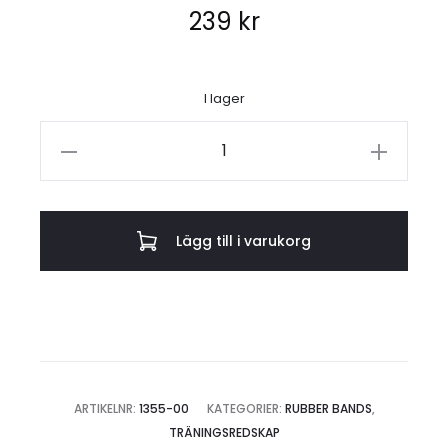
239
kr
I lager
MiniBands,
3-
pack
textilband
Lägg till i varukorg
mängd
ARTIKELNR:
1355-00
KATEGORIER:
RUBBER BANDS
,
TRÄNINGSREDSKAP