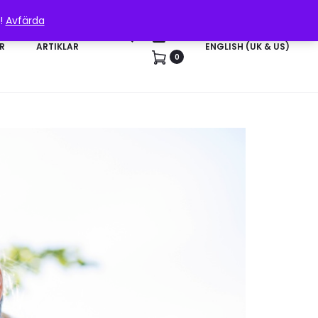
n!
Avfärda
Sök
Konto
R
ARTIKLAR
ENGLISH (UK & US)
0