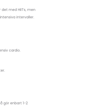
ör det med HIITs, men
ntensiva intervaller.
ensiv cardio.
ter.
å gör enbart 1-2