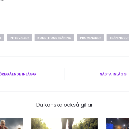
O
INTERVALLER
KONDITIONSTRÄNING
PROMENADER
TRÄNINGSU
vigering
ÖREGÅENDE INLÄGG
NÄSTA INLÄGG
Du kanske också gillar