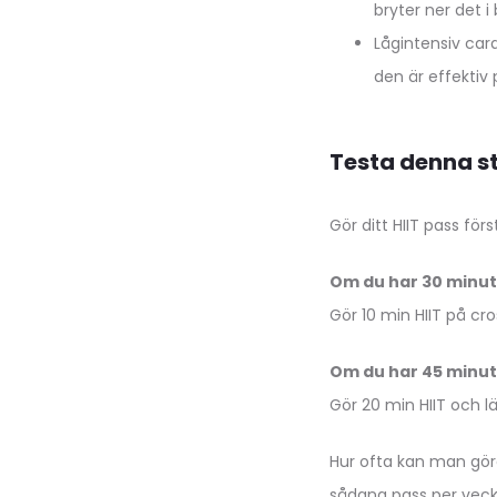
bryter ner det i 
Lågintensiv card
den är effektiv 
Testa denna s
Gör ditt HIIT pass förs
Om du har 30 minut
Gör 10 min HIIT på cros
Om du har 45 minut
Gör 20 min HIIT och lä
Hur ofta kan man göra
sådana pass per veck