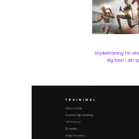
Styrketräning för vi
dig bäst i din s
TRAINIMAL
Våra coacher
Grundare Olga Rönnberg
Vår historia
Bli medlem
Integritetspolicy