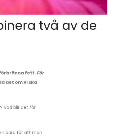
binera två av de
 förbränna fett.
För
a det om vi ska
 Vad blir det för
men bara för att man