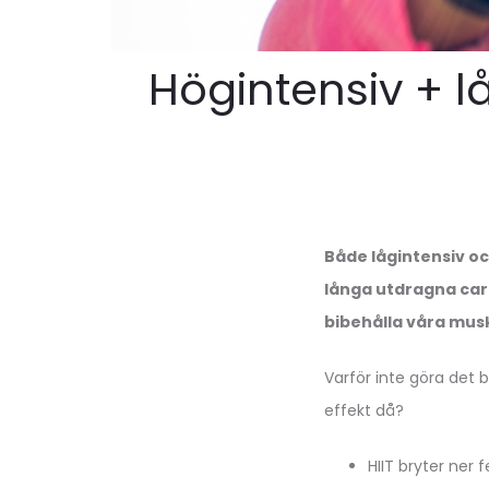
Högintensiv + l
Både lågintensiv och
långa utdragna car
bibehålla våra muskl
Varför inte göra det 
effekt då?
HIIT bryter ner