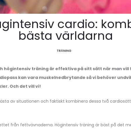
ågintensiv cardio: kom
bästa världarna
TRÄNING
 högintensiv träning är effektiva på sitt sätt när man vill
diopass kan vara muskelnedbrytande så vi behöver undvik
er. Och det vill vi!
bästa av situationen och faktiskt kombinera dessa två cardiosätt?
 fettet från fettvävnaderna. Högintensiv träning är bäst på det 