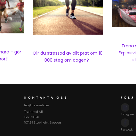
Träna 
nnare – gör
Explosiv
Blir du stressad av allt prat om 10
port!
s
000 steg om dagen?
KONTAKTA OSS
FÖLJ
help@trainimal.com
Trainimal AB
Instagram
Box 70396
107 24 Stockholm, Sweden
Facebook