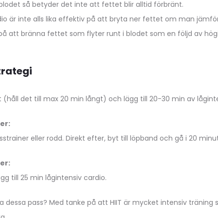
blodet så betyder det inte att fettet blir alltid förbränt.
io är inte alls lika effektiv på att bryta ner fettet om man jämf
på att bränna fettet som flyter runt i blodet som en följd av högi
trategi
t (håll det till max 20 min långt) och lägg till 20-30 min av lågint
er:
strainer eller rodd. Direkt efter, byt till löpband och gå i 20 minu
er:
gg till 25 min lågintensiv cardio.
 dessa pass? Med tanke på att HIIT är mycket intensiv träning s
a.