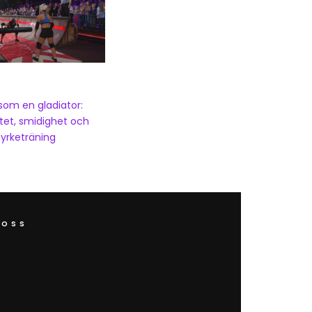
som en gladiator:
itet, smidighet och
tyrketräning
 OSS