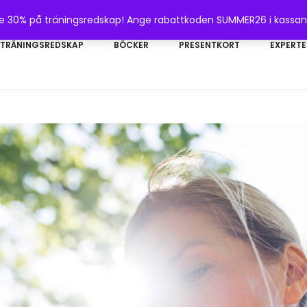
te 30% på träningsredskap! Ange rabattkoden SUMMER26 i kassa
TRÄNINGSREDSKAP
BÖCKER
PRESENTKORT
EXPERTE