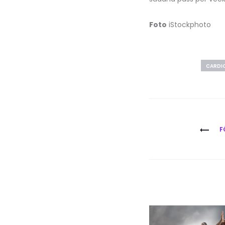
Foto
iStockphoto
CARDI
Inläggsna
F