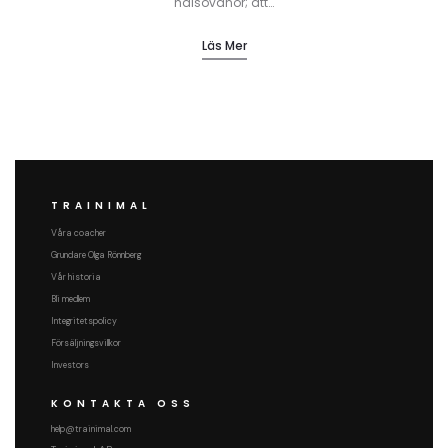
hälsovanor; att…
Läs Mer
TRAINIMAL
Våra coacher
Grundare Olga Rönnberg
Vår historia
Bli medlem
Integritetspolicy
Försäljningsvillkor
Investors
KONTAKTA OSS
help@trainimal.com