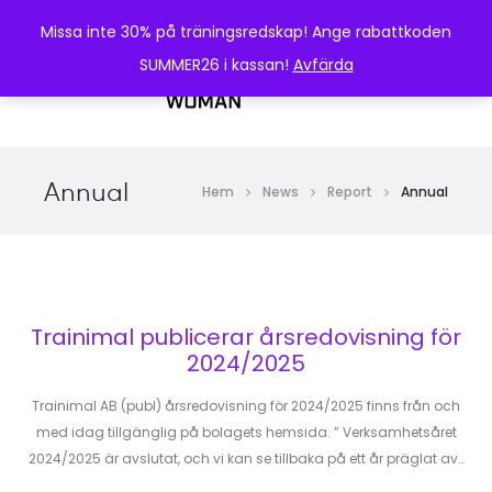
Missa inte 30% på träningsredskap! Ange rabattkoden
SUMMER26 i kassan!
Avfärda
0
Annual
Hem
News
Report
Annual
Trainimal publicerar årsredovisning för
2024/2025
Trainimal AB (publ) årsredovisning för 2024/2025 finns från och
med idag tillgänglig på bolagets hemsida. ” Verksamhetsåret
2024/2025 är avslutat, och vi kan se tillbaka på ett år präglat av…