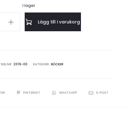
I lager
Lägg till i varukorg
IKELNR:
2019-00
KATEGORI:
BÖCKER
TER
PINTEREST
WHATSAPP
E-POST