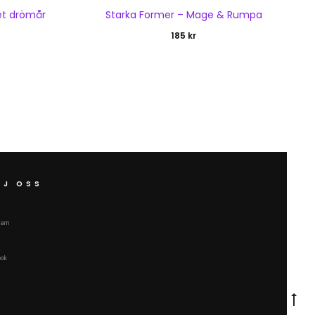
et drömår
Starka Former – Mage & Rumpa
185
kr
LJ OSS
ram
ook
Gå