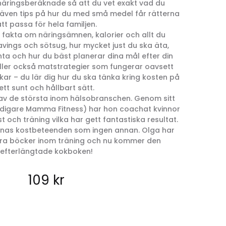
äringsberäknade så att du vet exakt vad du
s även tips på hur du med små medel får rätterna
tt passa för hela familjen.
 fakta om näringsämnen, kalorier och allt du
vings och sötsug, hur mycket just du ska äta,
nta och hur du bäst planerar dina mål efter din
åller också matstrategier som fungerar oavsett
ckar – du lär dig hur du ska tänka kring kosten på
ett sunt och hållbart sätt.
av de största inom hälsobranschen. Genom sitt
tidigare Mamma Fitness) har hon coachat kvinnor
t och träning vilka har gett fantastiska resultat.
ornas kostbeteenden som ingen annan. Olga har
flera böcker inom träning och nu kommer den
efterlängtade kokboken!
109
kr