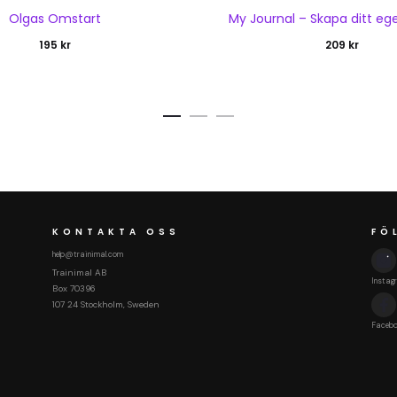
Olgas Omstart
My Journal – Skapa ditt eg
195
kr
209
kr
KONTAKTA OSS
FÖ
help@trainimal.com
Trainimal AB
Instag
Box 70396
107 24 Stockholm, Sweden
Faceb