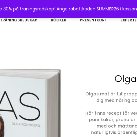
te 30% på träningsredskap! Ange rabattkoden SUMMER26 i kassa
TRÄNINGSREDSKAP
BÖCKER
PRESENTKORT
EXPERTE
Olga
Olgas mat är fullprop
dig med näring och
Här finns recept för v
pannkakor, granolor 
med och mättande
naturligtvis ordentli