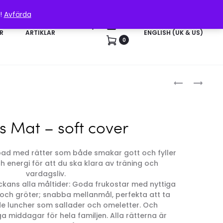
n!
Avfärda
Sök
Konto
R
ARTIKLAR
ENGLISH (UK & US)
0
Produk
STARKA
TRÄNING
FORMER
FÖR
–
NYBLIVNA
MAGE
MAMMOR
s Mat – soft cover
&
RUMPA
pad med rätter som både smakar gott och fyller
 energi för att du ska klara av träning och
vardagsliv.
eckans alla måltider: Goda frukostar med nyttiga
och gröter; snabba mellanmål, perfekta att ta
 luncher som sallader och omeletter. Och
ga middagar för hela familjen. Alla rätterna är