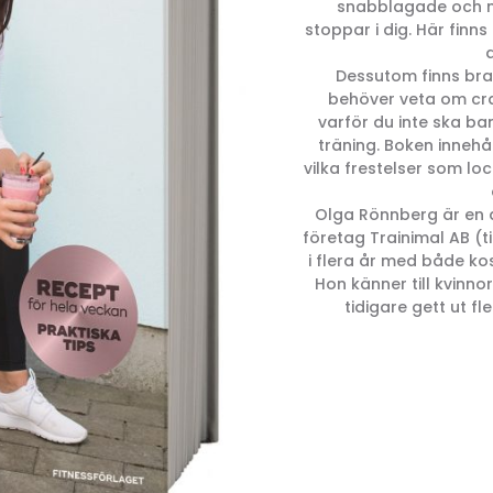
snabblagade och n
stoppar i dig. Här finn
a
Dessutom finns bra
behöver veta om cra
varför du inte ska ba
träning. Boken inneh
vilka frestelser som lo
Olga Rönnberg är en 
företag Trainimal AB (
i flera år med både kos
Hon känner till kvinn
tidigare gett ut 