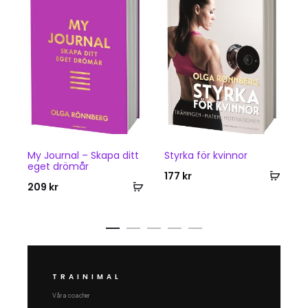
My Journal – Skapa ditt
Styrka för kvinnor
S
eget drömår
m
Lägg
177
kr
Lägg
209
kr
1
till
till
i
i
varu
varukorg
TRAINIMAL
Våra coacher