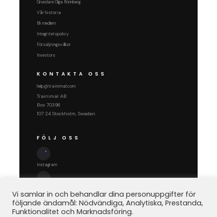
Grundare Olga Rönnberg
Vår historia
Bli medlem
Integritetspolicy
Försäljningsvillkor
Investors
KONTAKTA OSS
help@trainimal.com
Trainimal AB
Box 70396
107 24 Stockholm, Sweden
FÖLJ OSS
Instagram
Facebook
Vi samlar in och behandlar dina personuppgifter för
följande ändamål: Nödvändiga, Analytiska, Prestanda,
Funktionalitet och Marknadsföring.