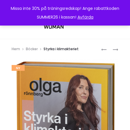
Missa inte 30% på träningsredskap! Ange rabattkoden
SUMMER26 i kassan!
Avfärda
0
Produk
FOKUSERAD
KOST
Hem
Böcker
Styrka i klimakteriet
VIKTMINSKN
OCH
TRÄNING
NY
UNDER
MEDICINSK
VIKTMINSKN