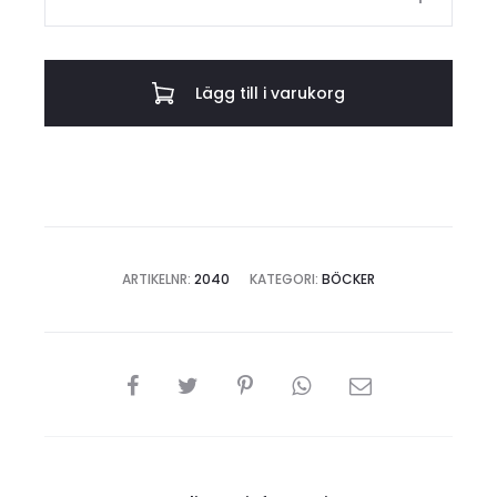
i
klimakteriet
mängd
Lägg till i varukorg
ARTIKELNR:
2040
KATEGORI:
BÖCKER
DELA