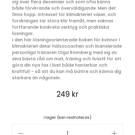
sig över flera decennier och som ofta känns
både förvirrande och överväldigande. Men det
finns hopp. Intresset för klimakteriet växer, och
forskningen tar stora kliv framåt, men saknas
fortfarande konkreta verktyg och praktiska
lösningar.
I den här lösningsorienterade boken för kvinnor i
klimakteriet delar hälsocoachen och licensierade
personliga tränaren Olga Rönnberg med sig av
sina bästa råd om mat, träning och livsstil för att
göra din nya fas i livet både hanterbar och
kraftfull – så att du kan må bättre och känna dig
starkare än någonsin.
249
kr
I lager (kan restnoteras)
Styrka