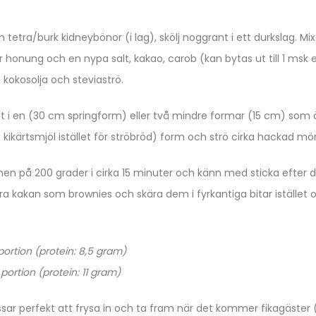
tetra/burk kidneybönor (i lag), skölj noggrant i ett durkslag. 
ler honung och en nypa salt, kakao, carob (kan bytas ut till 1 msk 
, kokosolja och steviaströ.
l ut i en (30 cm springform) eller två mindre formar (15 cm) so
kikärtsmjöl istället för ströbröd) form och strö cirka hackad m
gnen på 200 grader i cirka 15 minuter och känn med sticka efter de
ra kakan som brownies och skära dem i fyrkantiga bitar istället 
 portion (protein: 8,5 gram)
 portion (protein: 11 gram)
sar perfekt att frysa in och ta fram när det kommer fikagäster 