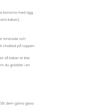
Mixa bönorna med ägg.
extra kakao),
m är smörade och
örk choklad på toppen.
t så kakan är klar.
om du gräddar i en
(låt dem gärna gissa