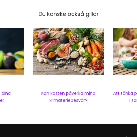
Du kanske också gillar
Kan kosten påverka mina
Att tänka 
r dina
klimateriebesvär?
i 
er