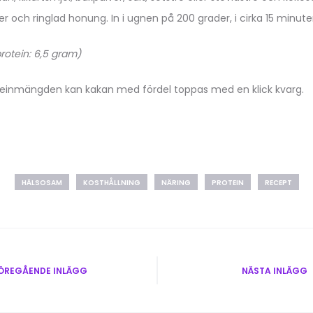
och ringlad honung. In i ugnen på 200 grader, i cirka 15 minuter.
protein: 6,5 gram)
teinmängden kan kakan med fördel toppas med en klick kvarg.
HÄLSOSAM
KOSTHÅLLNING
NÄRING
PROTEIN
RECEPT
vigering
ÖREGÅENDE INLÄGG
NÄSTA INLÄGG