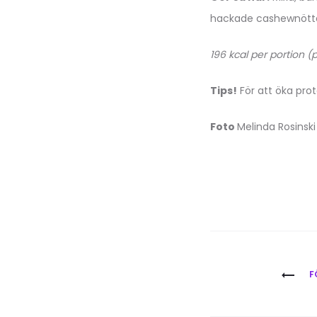
hackade cashewnötter 
196 kcal per portion (
Tips!
För att öka pro
Foto
Melinda Rosinski
Inläggsna
F