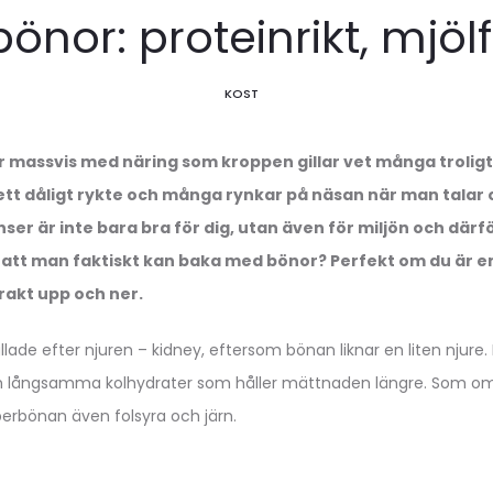
nor: proteinrikt, mjölfr
KOST
r massvis med näring som kroppen gillar vet många trolig
 ett dåligt rykte och många rynkar på näsan när man tala
nser är inte bara bra för dig, utan även för miljön och därf
ni att man faktiskt kan baka med bönor? Perfekt om du är 
 rakt upp och ner.
ade efter njuren – kidney, eftersom bönan liknar en liten njure. 
och långsamma kolhydrater som håller mättnaden längre. Som om
uperbönan även folsyra och järn.