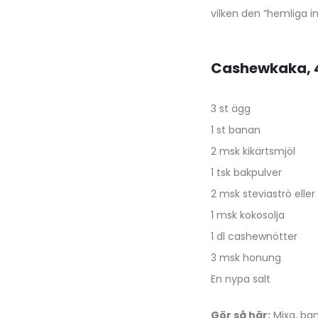
vilken den ”hemliga in
Cashewkaka, 4
3 st ägg
1 st banan
2 msk kikärtsmjöl
1 tsk bakpulver
2 msk steviaströ eller
1 msk kokosolja
1 dl cashewnötter
3 msk honung
En nypa salt
Gör så här:
Mixa, ban