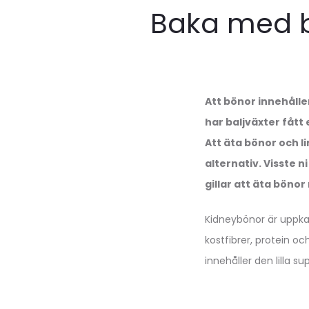
Baka med bö
Att bönor innehålle
har baljväxter fått
Att äta bönor och li
alternativ. Visste 
gillar att äta bönor
Kidneybönor är uppkall
kostfibrer, protein 
innehåller den lilla s