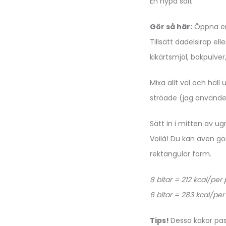
En nypa salt
Gör så här:
Öppna en 
Tillsätt dadelsirap el
kikärtsmjöl, bakpulver
Mixa allt väl och häl
ströade (jag använde 
Sätt in i mitten av u
Voilà! Du kan även gö
rektangulär form.
8 bitar = 212 kcal/per
6 bitar = 283 kcal/per
Tips!
Dessa kakor pas