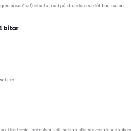
grediensen” är!) eller ta med på stranden och låt tina i solen.
 bitar
 sötströ
an, kikärtsmjöl, bakpulver, salt, sötströ eller steviaströ och kok