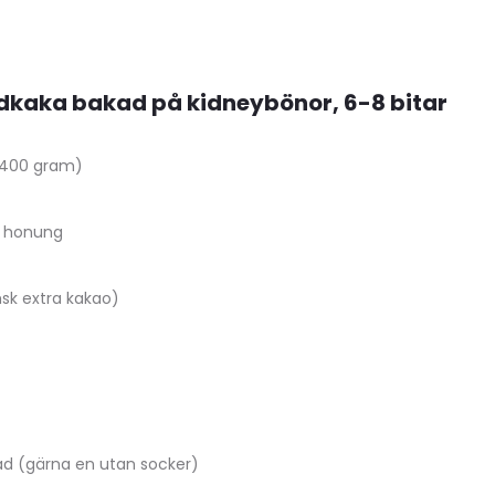
dkaka bakad på kidneybönor, 6-8 bitar
(400 gram)
r honung
msk extra kakao)
d (gärna en utan socker)