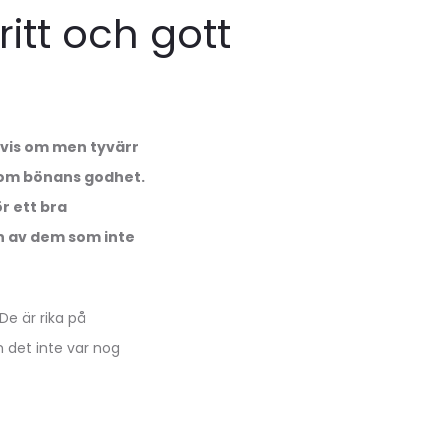
itt och gott
tvis om men tyvärr
r om bönans godhet.
ör ett bra
en av dem som inte
De är rika på
 det inte var nog