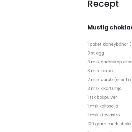
Recept
Mustig chokla
1 paket kidneybönor 
3 st ägg
3 msk dadelsirap elle
3 msk kakao
2 msk carob (eller 1 
3 msk kikärtsmjöl
1 tsk bakpulver
1 msk kokosolja
1 msk steviaströ
100 gram mörk chokla