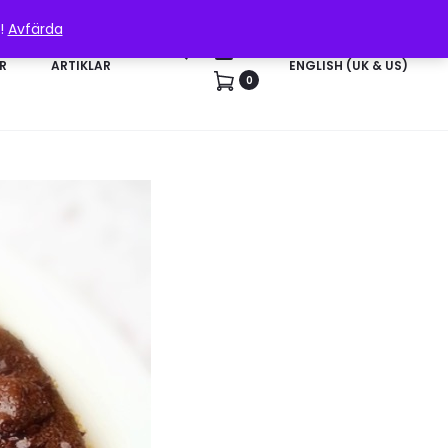
n!
Avfärda
Sök
Konto
R
ARTIKLAR
ENGLISH (UK & US)
0