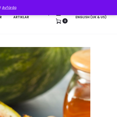
n!
Avfärda
Sök
Konto
R
ARTIKLAR
ENGLISH (UK & US)
0