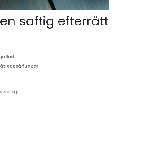
n saftig efterrätt
rillad
tås också funkar
r väldigt