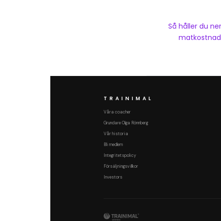
Så håller du ne
matkostnad
TRAINIMAL
Våra coacher
Grundare Olga Rönnberg
Vår historia
Bli medlem
Integritetspolicy
Försäljningsvillkor
Investors