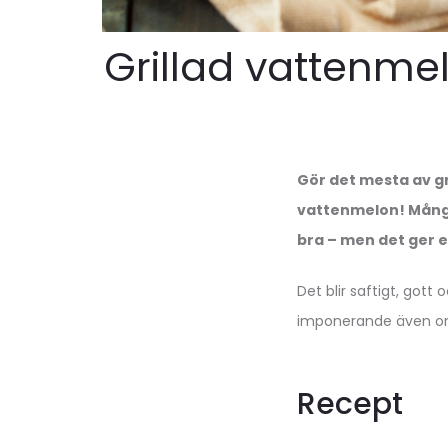
Grillad vattenmel
Gör det mesta av g
vattenmelon! Många 
bra – men det ger 
Det blir saftigt, got
imponerande även om
Recept