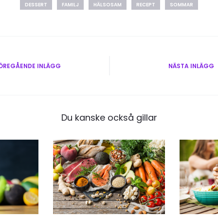
DESSERT
FAMILJ
HÄLSOSAM
RECEPT
SOMMAR
vigering
ÖREGÅENDE INLÄGG
NÄSTA INLÄGG
Du kanske också gillar