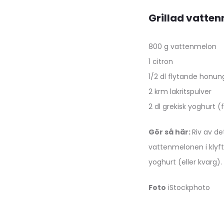
Grillad vatten
800 g vattenmelon
1 citron
1/2 dl flytande honun
2 krm lakritspulver
2 dl grekisk yoghurt (f
Gör så här:
Riv av de
vattenmelonen i klyft
yoghurt (eller kvarg).
Foto
iStockphoto