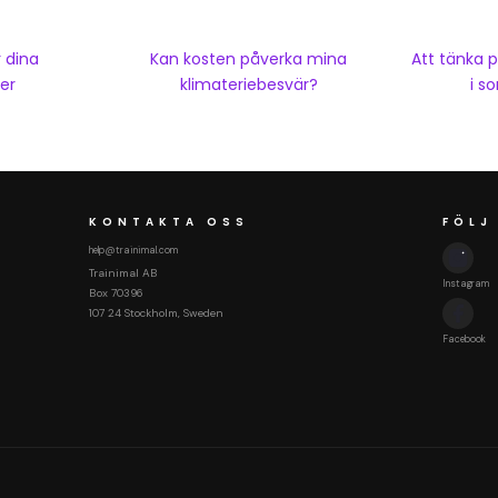
Kan kosten påverka mina
Att tänka 
r dina
klimateriebesvär?
i 
er
KONTAKTA OSS
FÖLJ
help@trainimal.com
Trainimal AB
Instagram
Box 70396
107 24 Stockholm, Sweden
Facebook