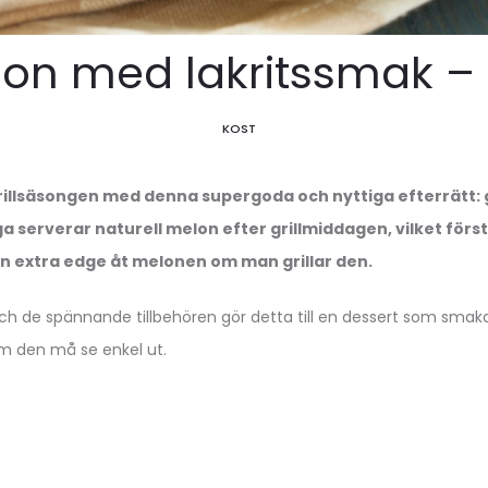
on med lakritssmak – e
KOST
rillsäsongen med denna supergoda och nyttiga efterrätt: g
serverar naturell melon efter grillmiddagen, vilket förs
en extra edge åt melonen om man grillar den.
t och de spännande tillbehören gör detta till en dessert som smaka
 den må se enkel ut.