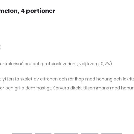
melon, 4 portioner
g
ör kalorisnålare och proteinrik variant, välj kvarg, 0,2%)
t yttersta skalet av citronen och rör ihop med honung och lakrits
or och grilla dem hastigt. Servera direkt tillsammans med honu