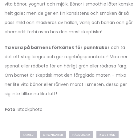
vita bönor, yoghurt och mjölk. Bönor i smoothie låter kanske
helt galet men de ger en fin konsistens och smaken är så
pass mild och maskeras av hallon, vanilj och banan och går
obemärkt förbi även hos den mest skeptiska!
Ta vara på barnens förkärlek för pannkakor
och ta
det ett steg längre och gör regnbågspannkakor! Mixa ner
spenat eller rödbeta för en härligt grön eller rödrosa färg.
Om barnet är skeptisk mot den färgglada maten – mixa
ner lite vita bönor eller råriven morot i smeten, dessa ger
sig inte tillkänna lika lätt!
Foto
iStockphoto
FAMILJ
GRÖNSAKER
HÄLSOSAM
KOSTRÅD