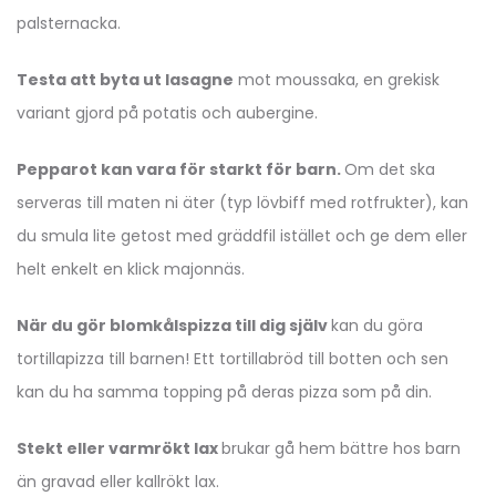
palsternacka.
Testa att byta ut lasagne
mot moussaka, en grekisk
variant gjord på potatis och aubergine.
Pepparot kan vara för starkt för barn.
Om det ska
serveras till maten ni äter (typ lövbiff med rotfrukter), kan
du smula lite getost med gräddfil istället och ge dem eller
helt enkelt en klick majonnäs.
När du gör blomkålspizza till dig själv
kan du göra
tortillapizza till barnen! Ett tortillabröd till botten och sen
kan du ha samma topping på deras pizza som på din.
Stekt eller varmrökt lax
brukar gå hem bättre hos barn
än gravad eller kallrökt lax.