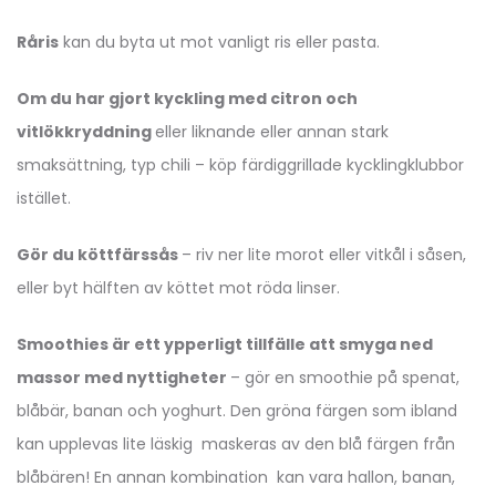
Råris
kan du byta ut mot vanligt ris eller pasta.
Om du har gjort kyckling med citron och
vitlökkryddning
eller liknande eller annan stark
smaksättning, typ chili – köp färdiggrillade kycklingklubbor
istället.
Gör du köttfärssås
– riv ner lite morot eller vitkål i såsen,
eller byt hälften av köttet mot röda linser.
Smoothies är ett ypperligt tillfälle att smyga ned
massor med nyttigheter
– gör en smoothie på spenat,
blåbär, banan och yoghurt. Den gröna färgen som ibland
kan upplevas lite läskig maskeras av den blå färgen från
blåbären! En annan kombination kan vara hallon, banan,