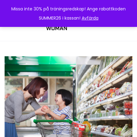
Missa inte 30% på träningsredskap! Ange rabattkoden
SUMMER26 i kassan!
Avfärda
0