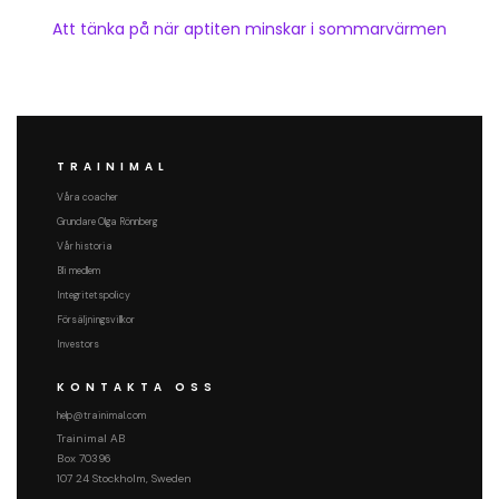
Att tänka på när aptiten minskar i sommarvärmen
TRAINIMAL
Våra coacher
Grundare Olga Rönnberg
Vår historia
Bli medlem
Integritetspolicy
Försäljningsvillkor
Investors
KONTAKTA OSS
help@trainimal.com
Trainimal AB
Box 70396
107 24 Stockholm, Sweden