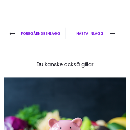
Inläggsnavigering
FÖREGÅENDE INLÄGG
NÄSTA INLÄGG
Du kanske också gillar