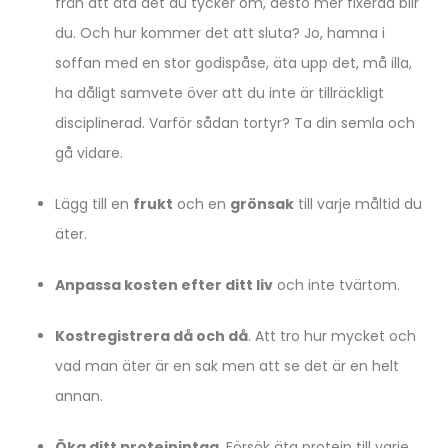
från att äta det du tycker om, desto mer fixerad blir
du. Och hur kommer det att sluta? Jo, hamna i
soffan med en stor godispåse, äta upp det, må illa,
ha dåligt samvete över att du inte är tillräckligt
disciplinerad. Varför sådan tortyr? Ta din semla och
gå vidare.
Lägg till en
frukt
och en
grönsak
till varje måltid du
äter.
Anpassa kosten efter ditt liv
och inte tvärtom.
Kostregistrera då och då
. Att tro hur mycket och
vad man äter är en sak men att se det är en helt
annan.
Öka ditt proteinintag
. Försök äta protein till varje