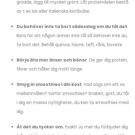
grädde, lägg till mycket grönt. Låt proteindelen bestå
av t ex lax eller italienska köttbullar.
Du behöver inte ta bort sädesslag om du tål det
.
Bara för att någon annan inte tål så behöver inte du
ta bort det. Behåll quinoa, havre, teff, råris, bovete.
Börja äta mer linser och bönor
. De ger dig protein,
fibrer och håller dig mätt länge.
Smyg in smoothies i din kost
. Vad sägs om ett av
mellanmålen? Varför smoothies? Snabbt, gott, du får
i dig en massa nyttigheter, du kan ta smoothies med
dig.
Ät det du tycker om.
Exakt! Ju mer du förbjuder dig