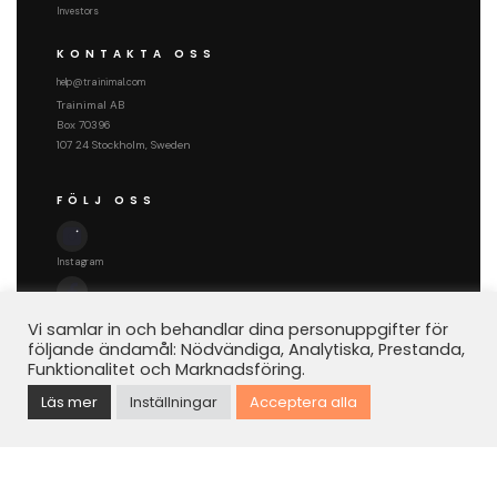
Investors
KONTAKTA OSS
help@trainimal.com
Trainimal AB
Box 70396
107 24 Stockholm, Sweden
FÖLJ OSS
Instagram
Facebook
Vi samlar in och behandlar dina personuppgifter för
följande ändamål: Nödvändiga, Analytiska, Prestanda,
Funktionalitet och Marknadsföring.
Läs mer
Inställningar
Acceptera alla
Trainimal AB © 2026