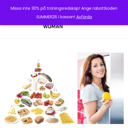
Missa inte 30% på träningsredskap! Ange rabattkoden
SUMMER26 i kassan!
Avfärda
0