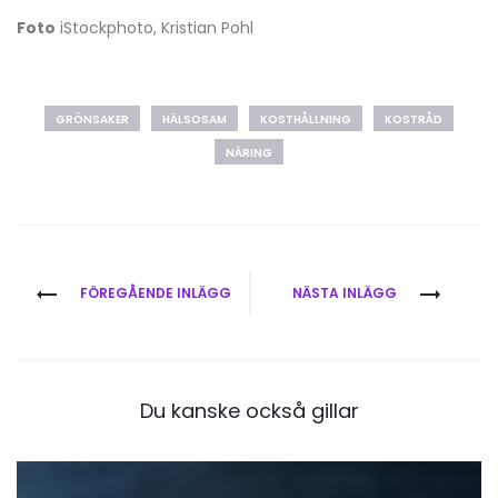
Foto
iStockphoto, Kristian Pohl
GRÖNSAKER
HÄLSOSAM
KOSTHÅLLNING
KOSTRÅD
NÄRING
Inläggsnavigering
FÖREGÅENDE INLÄGG
NÄSTA INLÄGG
Du kanske också gillar