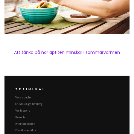
Att tänka på när aptiten minskar i sommarvärmen
TRAINIMAL
Våra coacher
Grundare Olga Rönnberg
Vår historia
Bli medlem
Integritetspolicy
Försäljningsvillkor