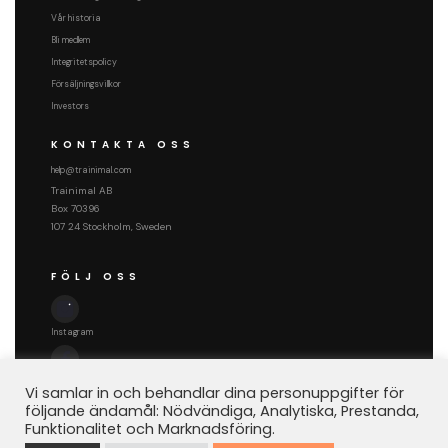
Vår historia
Bli medlem
Integritetspolicy
Försäljningsvillkor
Investors
KONTAKTA OSS
help@trainimal.com
Trainimal AB
Box 70396
107 24 Stockholm, Sweden
FÖLJ OSS
Instagram
Facebook
Vi samlar in och behandlar dina personuppgifter för
följande ändamål: Nödvändiga, Analytiska, Prestanda,
Funktionalitet och Marknadsföring.