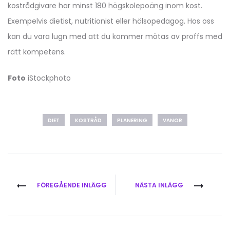
kostrådgivare har minst 180 högskolepoäng inom kost.
Exempelvis dietist, nutritionist eller hälsopedagog. Hos oss
kan du vara lugn med att du kommer mötas av proffs med
rätt kompetens.
Foto
iStockphoto
DIET
KOSTRÅD
PLANERING
VANOR
Inläggsnavigering
FÖREGÅENDE INLÄGG
NÄSTA INLÄGG