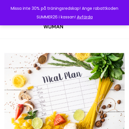
Missa inte 30% på träningsredskap! Ange rabattkoden
SUMMER26 i kassan!
Avfärda
0