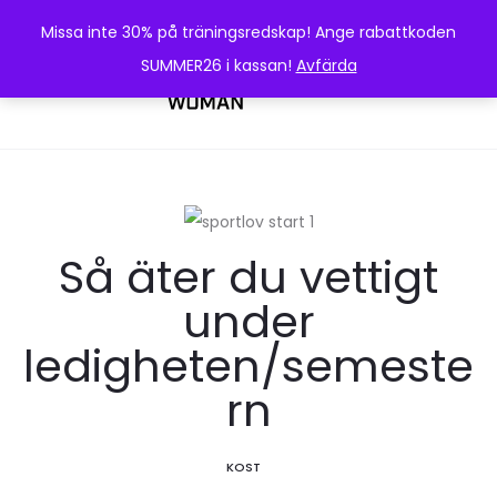
Missa inte 30% på träningsredskap! Ange rabattkoden
SUMMER26 i kassan!
Avfärda
0
Så äter du vettigt
under
ledigheten/semeste
rn
KOST