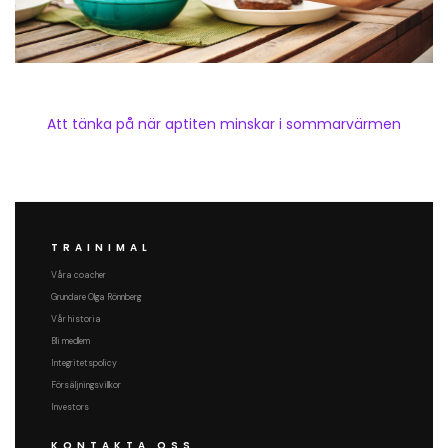
Att tänka på när aptiten minskar i sommarvärmen
TRAINIMAL
Våra coacher
Grundare Olga Rönnberg
Vår historia
Bli medlem
Integritetspolicy
Försäljningsvillkor
Investors
KONTAKTA OSS