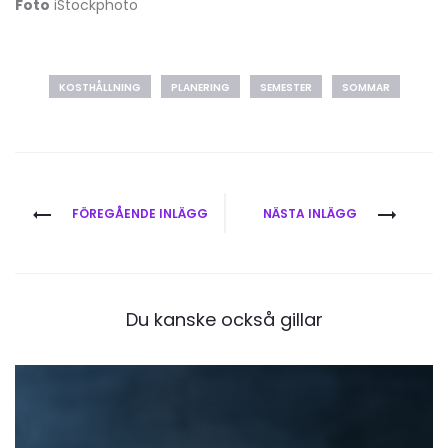
Foto
iStockphoto
KOSTHÅLLNING
PLANERING
SEMESTER
SOMMAR
Inläggsnavigering
FÖREGÅENDE INLÄGG
NÄSTA INLÄGG
Du kanske också gillar