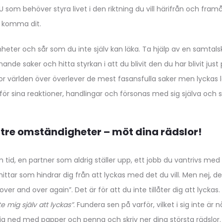
DU som behöver styra livet i den riktning du vill härifrån och fr
t komma dit.
heter och sår som du inte själv kan läka. Ta hjälp av en samtals
nde saker och hitta styrkan i att du blivit den du har blivit jus
r världen över överlever de mest fasansfulla saker men lyckas l
ör sina reaktioner, handlingar och försonas med sig själva och si
yttre omständigheter – möt dina rädslor!
 tid, en partner som aldrig ställer upp, ett jobb du vantrivs med 
ittar som hindrar dig från att lyckas med det du vill. Men nej, d
”over and over again”. Det är för att du inte tillåter dig att lycka
nte mig själv att lyckas”
. Fundera sen på varför, vilket i sig inte är
ig ned med papper och penna och skriv ner dina största rädslor