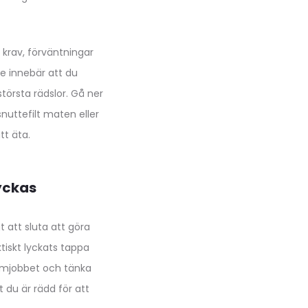
 krav, förväntningar
ke innebär att du
törsta rädslor. Gå ner
nuttefilt maten eller
tt äta.
lyckas
t att sluta att göra
ktiskt lyckats tappa
römjobbet och tänka
t du är rädd för att