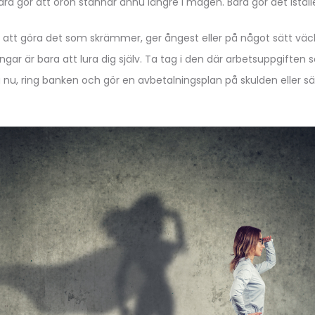
 bara gör att oron stannar ännu längre i magen. Bara gör det iställ
att göra det som skrämmer, ger ångest eller på något sätt vä
ingar är bara att lura dig själv. Ta tag i den där arbetsuppgiften
a nu, ring banken och gör en avbetalningsplan på skulden eller sä