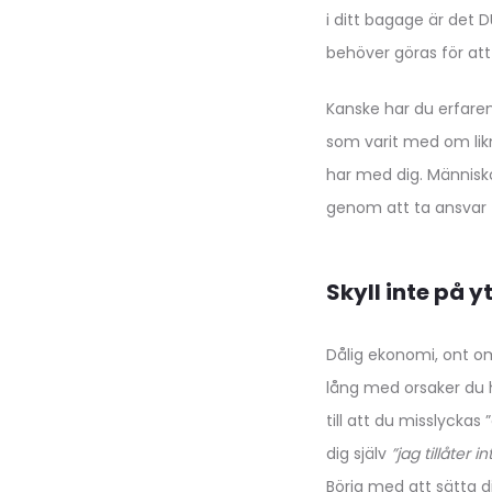
i ditt bagage är det 
behöver göras för at
Kanske har du erfaren
som varit med om likna
har med dig. Människo
genom att ta ansvar f
Skyll inte på 
Dålig ekonomi, ont om
lång med orsaker du h
till att du misslyckas 
dig själv
”jag tillåter i
Börja med att sätta d