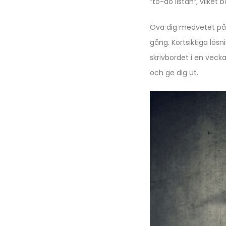
”to-do listan”, vilket
Öva dig medvetet på 
gång. Kortsiktiga lösn
skrivbordet i en veck
och ge dig ut.