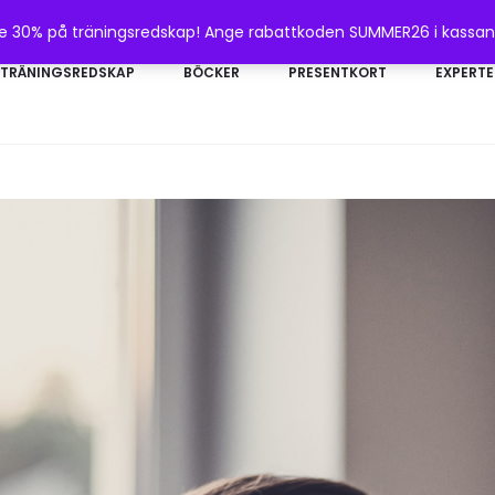
te 30% på träningsredskap! Ange rabattkoden SUMMER26 i kassa
TRÄNINGSREDSKAP
BÖCKER
PRESENTKORT
EXPERTE