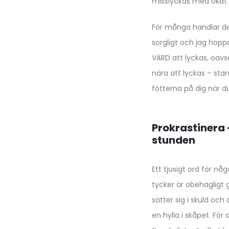
misslyckas med ökat a
För många handlar det
sorgligt och jag hopp
VÄRD att lyckas, oavse
nära att lyckas – sta
fötterna på dig när d
Prokrastinera 
stunden
Ett tjusigt ord för nå
tycker är obehagligt 
sätter sig i skuld och
en hylla i skåpet. Fö