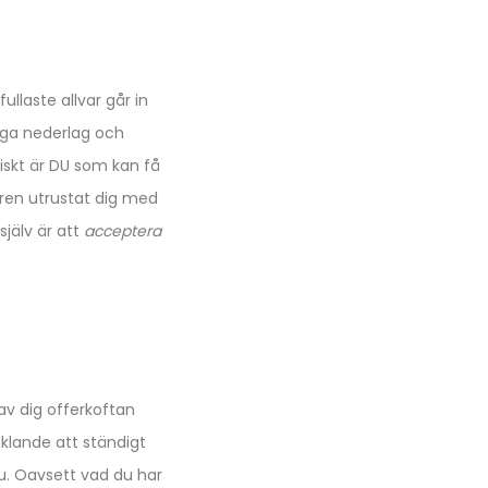
llaste allvar går in
ndiga nederlag och
iskt är DU som kan få
uren utrustat dig med
själv är att
acceptera
av dig offerkoftan
cklande att ständigt
 nu. Oavsett vad du har