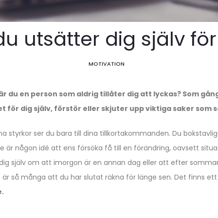
u utsätter dig själv fö
MOTIVATION
är du en person som aldrig tillåter dig att lyckas? Som gå
t för dig själv, förstör eller skjuter upp viktiga saker som s
 dina styrkor ser du bara till dina tillkortakommanden. Du bokstavl
nte är någon idé att ens försöka få till en förändring, oavsett situa
ill dig själv om att imorgon är en annan dag eller att efter som
 De är så många att du har slutat räkna för länge sen. Det finns et
.