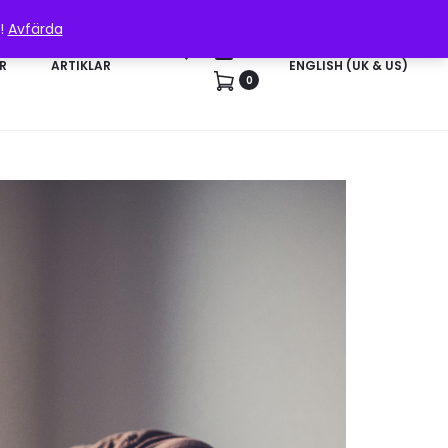
n!
Avfärda
Sök
Konto
R
ARTIKLAR
ENGLISH (UK & US)
0