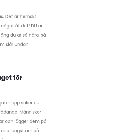
as. Det är hemskt
 något åt det! DU är
gång du är så nära, så
som slår undan
aget för
juter upp saker du
örödande. Människor
ingar och lägger dem på
amna längst ner på