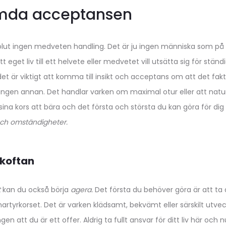
mda acceptansen
lut ingen medveten handling. Det är ju ingen människa som på fu
tt eget liv till ett helvete eller medvetet vill utsätta sig för stä
t är viktigt att komma till insikt och acceptans om att det fakt
h ingen annan. Det handlar varken om maximal otur eller att nat
 sina kors att bära och det första och största du kan göra för dig 
och omständigheter.
rkoftan
t
kan du också börja
agera.
Det första du behöver göra är att ta 
martyrkorset. Det är varken klädsamt, bekvämt eller särskilt utve
gen att du är ett offer. Aldrig ta fullt ansvar för ditt liv här och