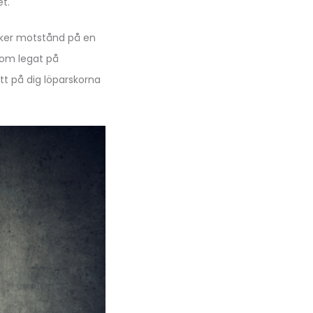
et.
cker motstånd på en
 som legat på
tt på dig löparskorna