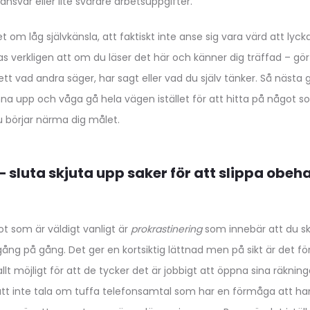
nsvar eller lite svårare arbetsuppgifter.
 om låg självkänsla, att faktiskt inte anse sig vara värd att lyck
as verkligen att om du läser det här och känner dig träffad – gör
tt vad andra säger, har sagt eller vad du själv tänker. Så nästa 
nna upp och våga gå hela vägen istället för att hitta på något 
u börjar närma dig målet.
– sluta skjuta upp saker för att slippa obeh
got som är väldigt vanligt är
prokrastinering
som innebär att du sk
gång på gång. Det ger en kortsiktig lättnad men på sikt är det f
 allt möjligt för att de tycker det är jobbigt att öppna sina räkn
r att inte tala om tuffa telefonsamtal som har en förmåga att h