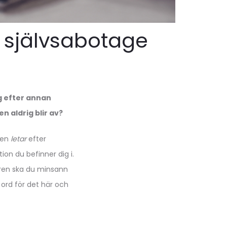
r självsabotage
ng efter annan
en aldrig blir av?
igen
letar
efter
tion du befinner dig i.
maren ska du minsann
t ord för det här och