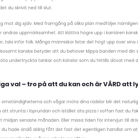
et du skrivit ned till slut.
g mot dig själv. Med framgång på olika plan medföljer nämligen
 för andras uppmärksamhet. Att klättra högre upp i karriären kans
 tala inför folk. Många människor listar det högt upp över sina s
älsosamt kanske betyder att du behöver klippa banden med din s
möta undertryckta tankar och känslor som du hittills dövat med a
iga val – tro på att du kan och är VÄRD att 
på omständigheterna och vågar möta dina rädslor blir det naturlig
m att strunta i löprundan och istället äta pizza i soffan fast du fa
 midjan senaste månaden. Eller missa tiden för intervjun till d
ör du hade ändå aldrig fått det fast det egentligen handlar om at