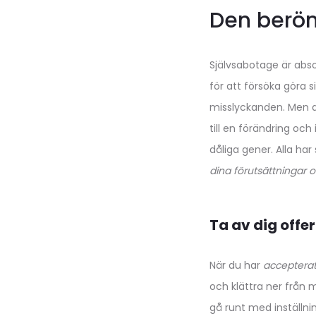
Den berö
Självsabotage är abso
för att försöka göra si
misslyckanden. Men de
till en förändring oc
dåliga gener. Alla har
dina förutsättningar 
Ta av dig offe
När du har
acceptera
och klättra ner från 
gå runt med inställnin