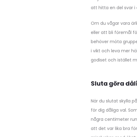
att hitta en del svar i d
Om du vågar vara ärli
eller att bli föremål
behöver möta grupper,
i vikt och leva mer h
godiset och istället 
Sluta göra dål
När du slutat skylla 
för dig dåliga val. So
några centimeter runt
att det var lika bra f