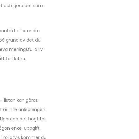
amåt och göra det som
kontakt eller andra
t på grund av det du
eva meningsfulla liv
tt förflutna.
– listan kan göras
et är inte anledningen
s. Upprepa det högt för
 någon enkel uppgift.
. Troligtvis kommer du