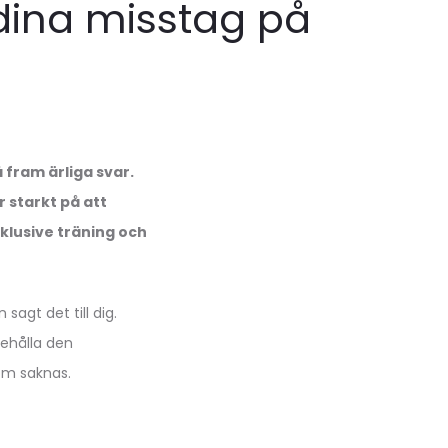
 dina misstag på
 fram ärliga svar.
r starkt på att
nklusive träning och
agt det till dig.
behålla den
som saknas.