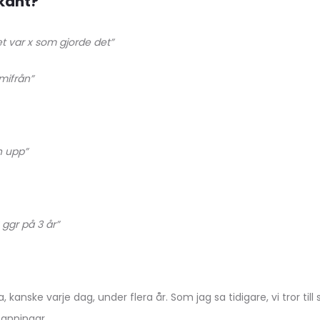
ekant?
det var x som gjorde det”
mifrån”
h upp”
 ggr på 3 år”
 kanske varje dag, under flera år. Som jag sa tidigare, vi tror till
sanningar.