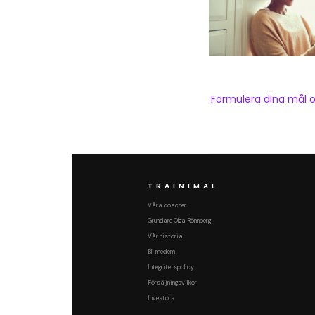
Formulera dina mål 
TRAINIMAL
Våra coacher
Grundare Olga Rönnberg
Vår historia
Bli medlem
Integritetspolicy
Försäljningsvillkor
Investors