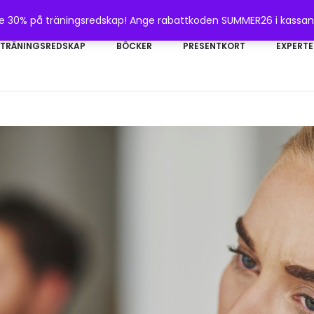
te 30% på träningsredskap! Ange rabattkoden SUMMER26 i kassa
TRÄNINGSREDSKAP
BÖCKER
PRESENTKORT
EXPERTE