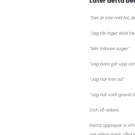
Låter detta b
”Det är inte mitt fel, 
”Jag får inget stöd he
”Min tränare suger”
”Jag bara går upp oc
”Jag har inte tid”
”Jag har varit gravid 2
Och så vidare.
Detta upprepar vi ofta,
oss själva med, våra 