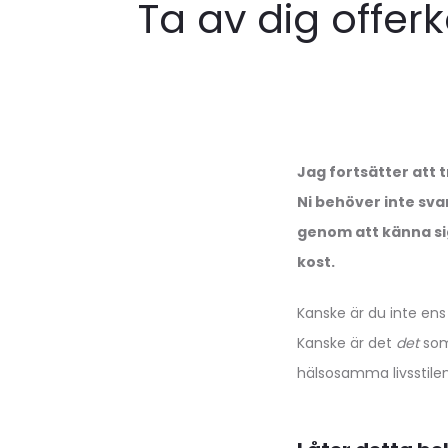
Ta av dig offer
Jag fortsätter att 
Ni behöver inte svar
genom att känna sig 
kost.
Kanske är du inte ens
Kanske är det
det
som 
hälsosamma livsstilen