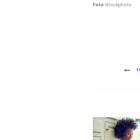
Foto
iStockphoto
Inläggsna
F