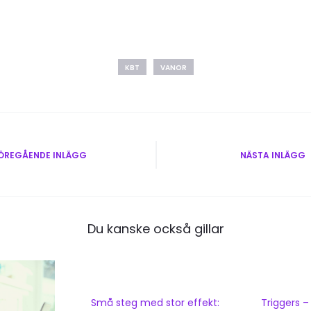
KBT
VANOR
vigering
ÖREGÅENDE INLÄGG
NÄSTA INLÄGG
Du kanske också gillar
Små steg med stor effekt:
Triggers –