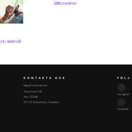
Mikrovanor
och delmål
KONTAKTA OSS
FÖLJ
help@trainimal.com
Trainimal AB
Instagram
Box 70396
107 24 Stockholm, Sweden
Facebook