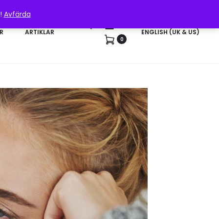
n!
Avfärda
Sök
Konto
R
ARTIKLAR
ENGLISH (UK & US)
0