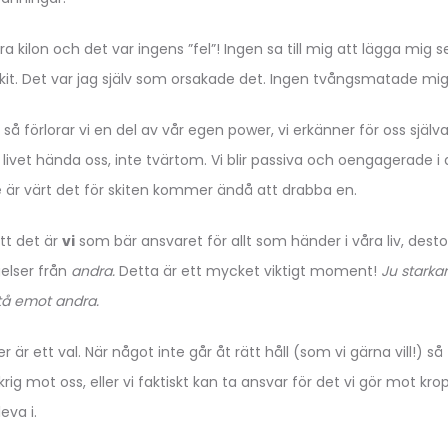
ra kilon och det var ingens ”fel”! Ingen sa till mig att lägga mig 
 skit. Det var jag själv som orsakade det. Ingen tvångsmatade mig,
 så förlorar vi en del av vår egen power, vi erkänner för oss själva 
vi livet hända oss, inte tvärtom. Vi blir passiva och oengagerade i
e är värt det för skiten kommer ändå att drabba en.
att det är
vi
som bär ansvaret för allt som händer i våra liv, desto 
elser från
andra.
Detta är ett mycket viktigt moment!
Ju starkare
tå emot andra.
r är ett val. När något inte går åt rätt håll (som vi gärna vill!) så
krig mot oss, eller vi faktiskt kan ta ansvar för det vi gör mot kr
eva i.