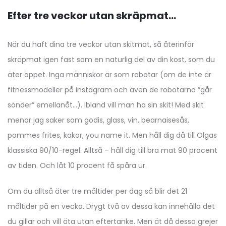
Efter tre veckor utan skräpmat…
När du haft dina tre veckor utan skitmat, så återinför
skräpmat igen fast som en naturlig del av din kost, som du
äter öppet. Inga människor är som robotar (om de inte är
fitnessmodeller på instagram och även de robotarna ”går
sönder” emellanåt…). Ibland vill man ha sin skit! Med skit
menar jag saker som godis, glass, vin, bearnaisesås,
pommes frites, kakor, you name it. Men håll dig då till Olgas
klassiska 90/10-regel. Alltså – håll dig till bra mat 90 procent
av tiden. Och låt 10 procent få spåra ur.
Om du alltså äter tre måltider per dag så blir det 21
måltider på en vecka. Drygt två av dessa kan innehålla det
du gillar och vill äta utan eftertanke. Men ät då dessa grejer