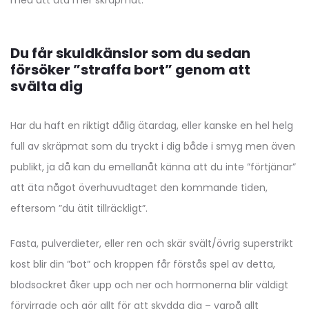
Du får skuldkänslor som du sedan
försöker ”straffa bort” genom att
svälta dig
Har du haft en riktigt dålig ätardag, eller kanske en hel helg
full av skräpmat som du tryckt i dig både i smyg men även
publikt, ja då kan du emellanåt känna att du inte ”förtjänar”
att äta något överhuvudtaget den kommande tiden,
eftersom ”du ätit tillräckligt”.
Fasta, pulverdieter, eller ren och skär svält/övrig superstrikt
kost blir din ”bot” och kroppen får förstås spel av detta,
blodsockret åker upp och ner och hormonerna blir väldigt
förvirrade och gör allt för att skydda dig – varpå allt