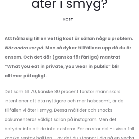
äter i smyg?
KOST
Att hålla sig till en vettig kost är sällan några problem.
När andra ser på.
Men så dyker tillfällena upp då du är
ensam. Och det där (ganska förfärliga) mantrat
”What you eat in private, you wear in public” blir
alltmer påtagligt.
Det som till 70, kanske 80 procent förstör människors
intentioner att äta nyttigare och mer hälsosamt, är de
tillfällen vi äter i smyg. Dessa måltider och snacks
dokumenteras väldigt sällan på instagram. Men det
betyder inte att de inte existerar. För en stor del – i vissa fall
kanske rentav hälften – av det du stoppar i dig på en vecka