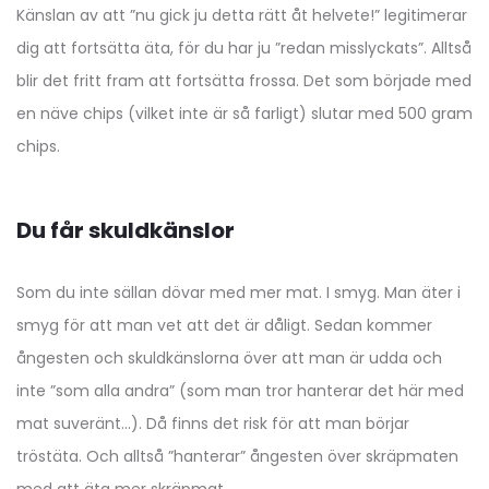
Känslan av att ”nu gick ju detta rätt åt helvete!” legitimerar
dig att fortsätta äta, för du har ju ”redan misslyckats”. Alltså
blir det fritt fram att fortsätta frossa. Det som började med
en näve chips (vilket inte är så farligt) slutar med 500 gram
chips.
Du får skuldkänslor
Som du inte sällan dövar med mer mat. I smyg. Man äter i
smyg för att man vet att det är dåligt. Sedan kommer
ångesten och skuldkänslorna över att man är udda och
inte ”som alla andra” (som man tror hanterar det här med
mat suveränt…). Då finns det risk för att man börjar
tröstäta. Och alltså ”hanterar” ångesten över skräpmaten
med att äta mer skräpmat.