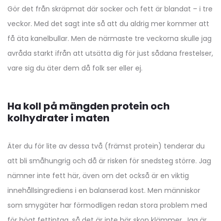
Gör det från skräpmat där socker och fett är blandat – i tre
veckor. Med det sagt inte så att du aldrig mer kommer att
få äta kanelbullar. Men de närmaste tre veckorna skulle jag
avråda starkt ifrån att utsätta dig för just sådana frestelser,
vare sig du äter dem då folk ser eller ej.
Ha koll på mängden protein och
kolhydrater i maten
Äter du för lite av dessa två (främst protein) tenderar du
att bli småhungrig och då är risken för snedsteg större. Jag
nämner inte fett här, även om det också är en viktig
innehållsingrediens i en balanserad kost. Men människor
som smygäter har förmodligen redan stora problem med
för högt fettintag, så det är inte här skon klämmer. Jag är