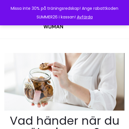
Missa inte 30% på träningsredskap! Ange rabattkoden
SUMMER26 i kassan!
Avfärda
0
Vad händer när du