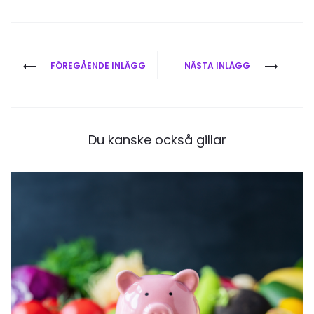
Inläggsnavigering
FÖREGÅENDE INLÄGG
NÄSTA INLÄGG
Du kanske också gillar