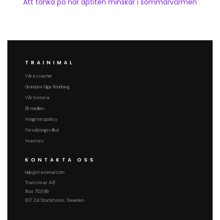
Att tänka på när aptiten minskar i sommarvärmen
TRAINIMAL
Våra coacher
Grundare Olga Rönnberg
Vår historia
Bli medlem
Integritetspolicy
Försäljningsvillkor
Investors
KONTAKTA OSS
help@trainimal.com
Trainimal AB
Box 70396
107 24 Stockholm, Sweden