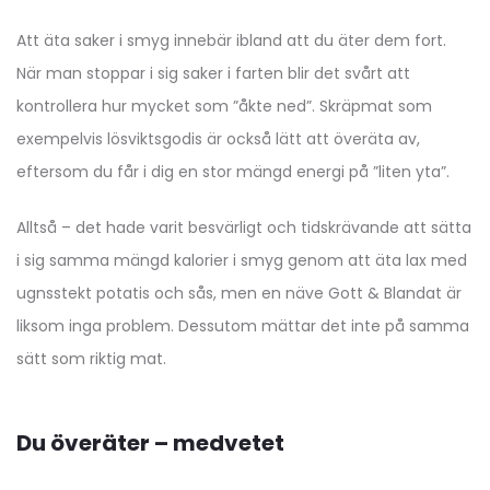
Att äta saker i smyg innebär ibland att du äter dem fort.
När man stoppar i sig saker i farten blir det svårt att
kontrollera hur mycket som ”åkte ned”. Skräpmat som
exempelvis lösviktsgodis är också lätt att överäta av,
eftersom du får i dig en stor mängd energi på ”liten yta”.
Alltså – det hade varit besvärligt och tidskrävande att sätta
i sig samma mängd kalorier i smyg genom att äta lax med
ugnsstekt potatis och sås, men en näve Gott & Blandat är
liksom inga problem. Dessutom mättar det inte på samma
sätt som riktig mat.
Du överäter – medvetet