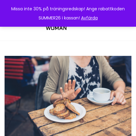
Missa inte 30% på träningsredskap! Ange rabattkoden
SUMMER26 i kassan!
Avfärda
0