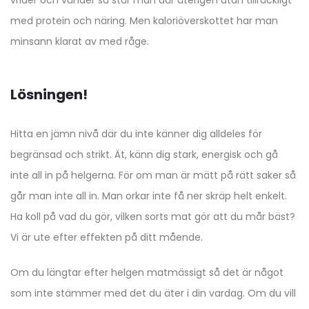
vrider och vänder så står man där återigen utan tillräckligt
med protein och näring. Men kaloriöverskottet har man
minsann klarat av med råge.
Lösningen!
Hitta en jämn nivå där du inte känner dig alldeles för
begränsad och strikt. Ät, känn dig stark, energisk och gå
inte all in på helgerna. För om man är mätt på rätt saker så
går man inte all in. Man orkar inte få ner skräp helt enkelt.
Ha koll på vad du gör, vilken sorts mat gör att du mår bäst?
Vi är ute efter effekten på ditt mående.
Om du längtar efter helgen matmässigt så det är något
som inte stämmer med det du äter i din vardag. Om du vill