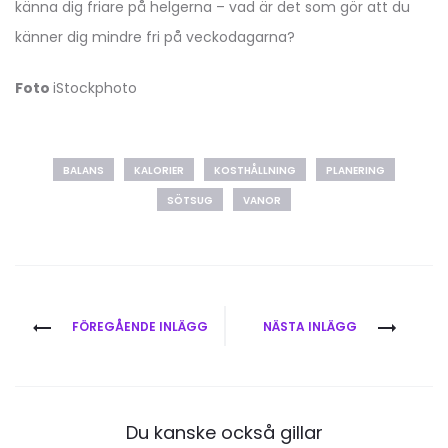
känna dig friare på helgerna – vad är det som gör att du
känner dig mindre fri på veckodagarna?
Foto
iStockphoto
BALANS
KALORIER
KOSTHÅLLNING
PLANERING
SÖTSUG
VANOR
Inläggsnavigering
FÖREGÅENDE INLÄGG
NÄSTA INLÄGG
Du kanske också gillar