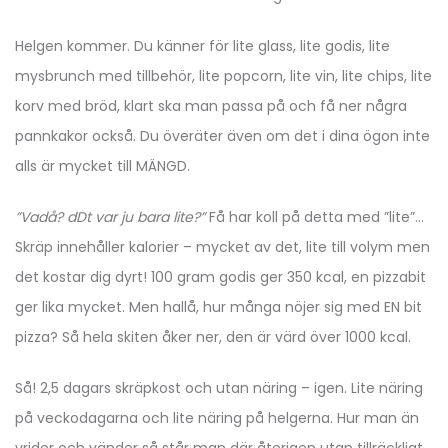
Helgen kommer. Du känner för lite glass, lite godis, lite
mysbrunch med tillbehör, lite popcorn, lite vin, lite chips, lite
korv med bröd, klart ska man passa på och få ner några
pannkakor också. Du överäter även om det i dina ögon inte
alls är mycket till MÄNGD.
”Vadå? dDt var ju bara lite?”
Få har koll på detta med ”lite”…
Skräp innehåller kalorier – mycket av det, lite till volym men
det kostar dig dyrt! 100 gram godis ger 350 kcal, en pizzabit
ger lika mycket. Men hallå, hur många nöjer sig med EN bit
pizza? Så hela skiten åker ner, den är värd över 1000 kcal.
Så! 2,5 dagars skräpkost och utan näring – igen. Lite näring
på veckodagarna och lite näring på helgerna. Hur man än