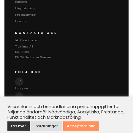
Bli medlem
Integritetspolicy
Försäljningsvillkor
Investors
KONTAKTA OSS
help@trainimal.com
Trainimal AB
Box 70396
107 24 Stockholm, Sweden
FÖLJ OSS
Instagram
Facebook
Vi samlar in och behandlar dina personuppgifter för
följande ändamål: Nödvändiga, Analytiska, Prestanda,
Funktionalitet och Marknadsföring.
Läs mer
Inställningar
Acceptera alla