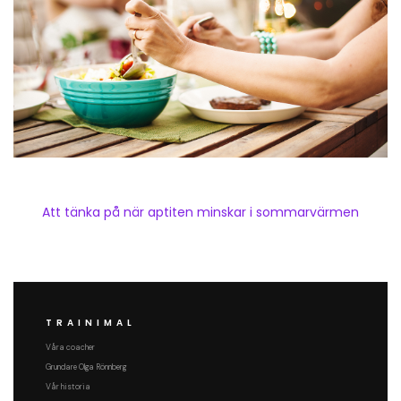
Att tänka på när aptiten minskar i sommarvärmen
TRAINIMAL
Våra coacher
Grundare Olga Rönnberg
Vår historia