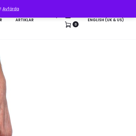
n!
Avfärda
Sök
Konto
R
ARTIKLAR
ENGLISH (UK & US)
0