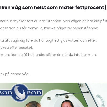
vilken våg som helst som mäter fettprocent)
er hur mycket fett du har i kroppen. Men vågen är inte alls pålit
at siffran du får fram? Jo, kanske något av nedanstående:
ta att väga dig före du har tagit ett glas vatten och efter.
söket/efter besöket.
ens kan du få helt andra siffror än när du inte har mens
 bok på denna våg…