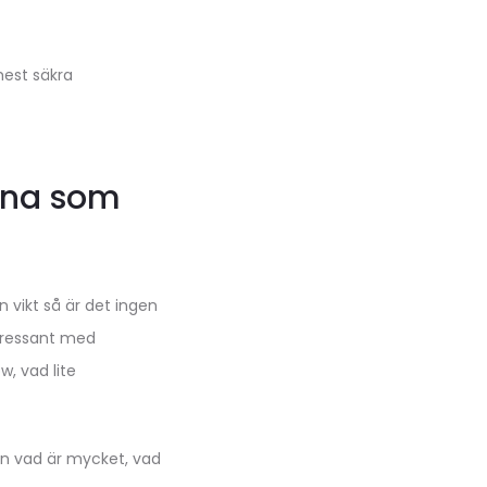
mest säkra
erna som
n vikt så är det ingen
ntressant med
w, vad lite
en vad är mycket, vad