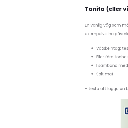
Tanita
(eller 
En vanlig våg som mät
exempelvis ha påverk
Vätskeintag: tes
Eller före toabe
I samband med m
Salt mat
+ testa att lägga en