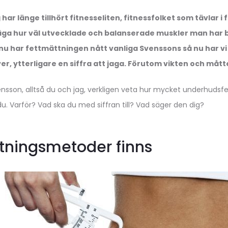
r länge tillhört fitnesseliten, fitnessfolket som tävlar i f
 säga hur väl utvecklade och balanserade muskler man har 
nu har fettmättningen nått vanliga Svenssons så nu har vi
er, ytterligare en siffra att jaga. Förutom vikten och måtte
nsson, alltså du och jag, verkligen veta hur mycket underhudsfe
du. Varför? Vad ska du med siffran till? Vad säger den dig?
ningsmetoder finns