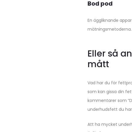
Bod pod
En äggliknande appara
mätningsmetoderna.
Eller så 
mått
Vad har du för fettpr
som kan gissa din fet
kommentarer som ”Det s
underhudsfett du har!”
Att ha mycket underhu