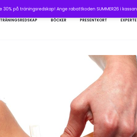
te 30% på träningsredskap! Ange rabattkoden SUMMER26 i kassa
TRÄNINGSREDSKAP
BÖCKER
PRESENTKORT
EXPERTE