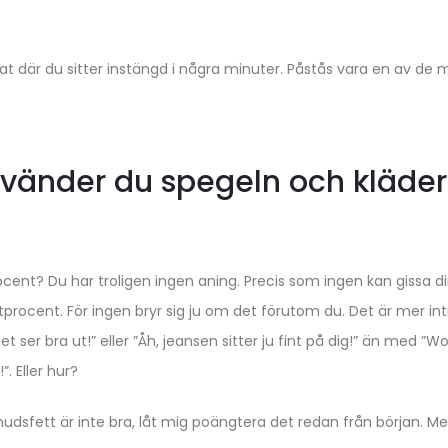
t där du sitter instängd i några minuter. Påstås vara en av de 
använder du spegeln och kläd
ocent? Du har troligen ingen aning. Precis som ingen kan gissa di
tprocent. För ingen bryr sig ju om det förutom du. Det är mer i
er bra ut!” eller ”Åh, jeansen sitter ju fint på dig!” än med ”Wo
. Eller hur?
dsfett är inte bra, låt mig poängtera det redan från början. M