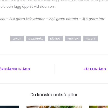
la och lägg äpplet vid sidan om.
cal – 21,4 gram kolhydrater – 22,2 gram protein – 31,6 gram fett
LUNCH
MELLANMÅL
NÄRING
PROTEIN
RECEPT
vigering
ÖREGÅENDE INLÄGG
NÄSTA INLÄGG
Du kanske också gillar