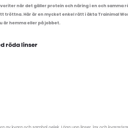
avoriter när det gäller protein och näring i en och samma 
att tröttna. Här är en mycket enkel rätt i äkta Trainimal
u är hemma eller på jobbet.
d röda linser
ra av kvarg och sambal oelek. Lägg upp linser, lax och kvargröran 