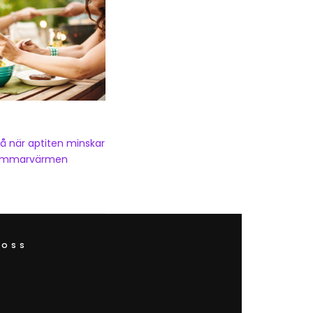
på när aptiten minskar
sommarvärmen
 OSS