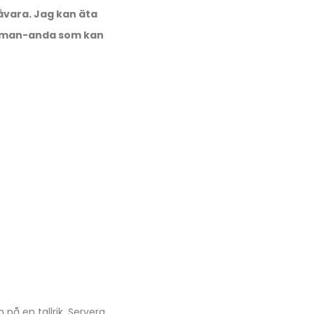
råvara. Jag kan äta
 Woman-anda
som kan
på en tallrik. Servera