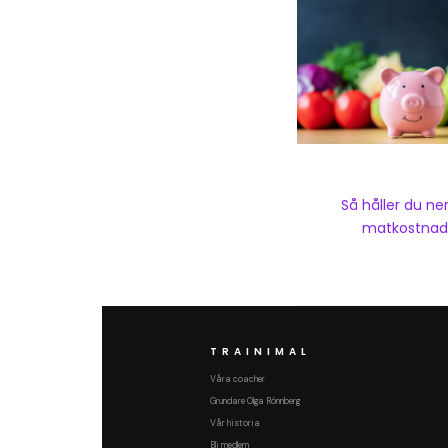
Så håller du ne
matkostnad
TRAINIMAL
Våra coacher
Grundare Olga Rönnberg
Vår historia
Bli medlem