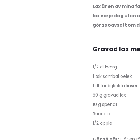
Lax är en av mina f
lax varje dag utan 
göras oavsett om d
Gravad lax me
1/2 dl kvarg
1 tsk sambal oelek
1 dl färdigkokta linser
50 g gravad lax
10 g spenat
Ruccola
1/2 äpple
Gör så här:
Gör en rö