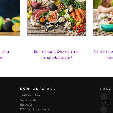
Kan kosten påverka mina
Att tänka 
r dina
klimateriebesvär?
i 
er
KONTAKTA OSS
FÖLJ
help@trainimal.com
Trainimal AB
Instagram
Box 70396
107 24 Stockholm, Sweden