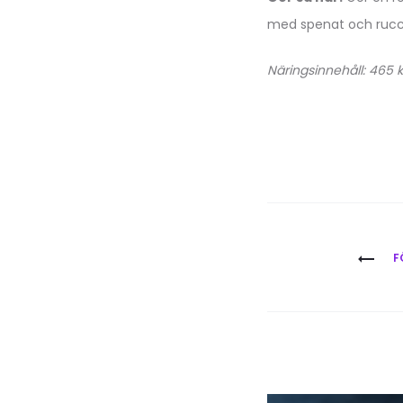
med spenat och rucco
Näringsinnehåll: 465 k
Inläggsna
F