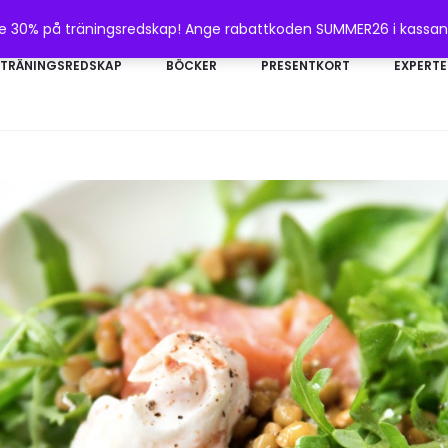
te 30% på träningsredskap! Ange rabattkoden SUMMER26 i kassa
TRÄNINGSREDSKAP
BÖCKER
PRESENTKORT
EXPERTE