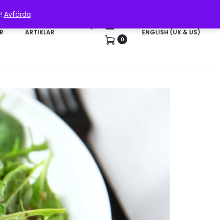
n!
Avfärda
Sök
Konto
R
ARTIKLAR
ENGLISH (UK & US)
0