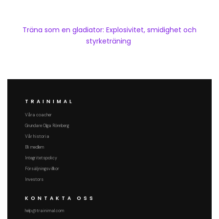
Träna som en gladiator: Explosivitet, smidighet och
styrketräning
TRAINIMAL
Våra coacher
Grundare Olga Rönnberg
Vår historia
Bli medlem
Integritetspolicy
Försäljningsvillkor
Investors
KONTAKTA OSS
help@trainimal.com