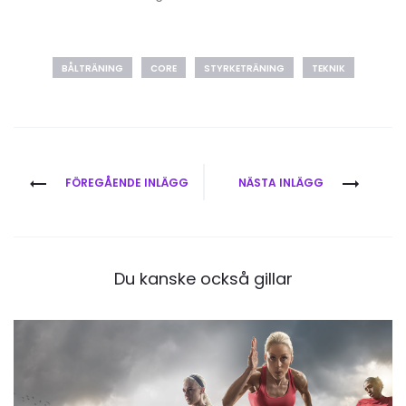
BÅLTRÄNING
CORE
STYRKETRÄNING
TEKNIK
Inläggsnavigering
FÖREGÅENDE INLÄGG
NÄSTA INLÄGG
Du kanske också gillar