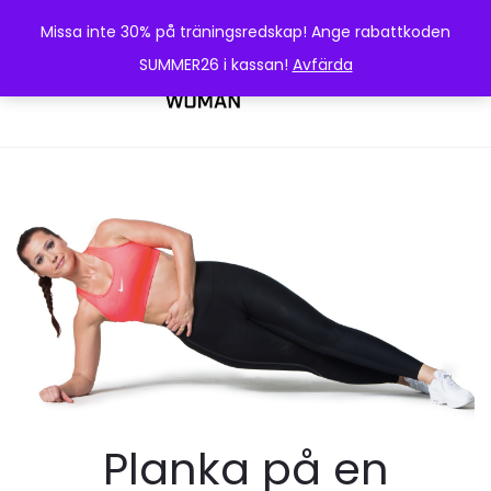
Missa inte 30% på träningsredskap! Ange rabattkoden
SUMMER26 i kassan!
Avfärda
0
Planka på en