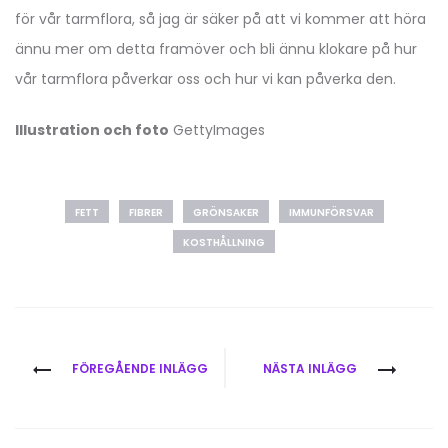
för vår tarmflora, så jag är säker på att vi kommer att höra
ännu mer om detta framöver och bli ännu klokare på hur
vår tarmflora påverkar oss och hur vi kan påverka den.
Illustration och foto
GettyImages
FETT
FIBRER
GRÖNSAKER
IMMUNFÖRSVAR
KOSTHÅLLNING
Inläggsnavigering
FÖREGÅENDE INLÄGG
NÄSTA INLÄGG