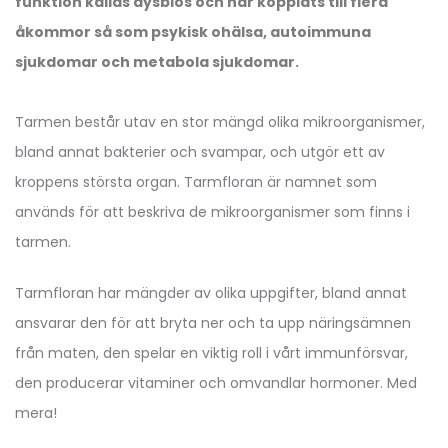
funktion kallas dysbios och har kopplats till flera
åkommor så som psykisk ohälsa, autoimmuna
sjukdomar och metabola sjukdomar.
Tarmen består utav en stor mängd olika mikroorganismer,
bland annat bakterier och svampar, och utgör ett av
kroppens största organ. Tarmfloran är namnet som
används för att beskriva de mikroorganismer som finns i
tarmen.
Tarmfloran har mängder av olika uppgifter, bland annat
ansvarar den för att bryta ner och ta upp näringsämnen
från maten, den spelar en viktig roll i vårt immunförsvar,
den producerar vitaminer och omvandlar hormoner. Med
mera!