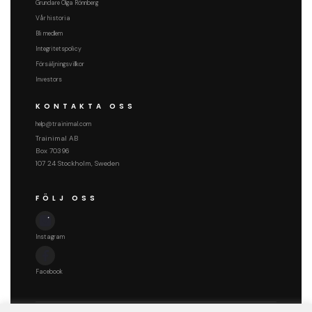
Grundare Olga Rönnberg
Vår historia
Bli medlem
Integritetspolicy
Försäljningsvillkor
Investors
KONTAKTA OSS
help@trainimal.com
Trainimal AB
Box 70396
107 24 Stockholm, Sweden
FÖLJ OSS
Instagram
Facebook