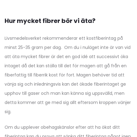
Hur mycket fibrer bör vi äta?
Livsmedelsverket rekommenderar ett kostfiberintag på
minst 25-35 gram per dag. Om du i nuläget inte är van vid
att äta mycket fibrer är det en god idé att successivt öka
intaget då det kan ställa till det för magen att gå från en
fiberfattig till fiberrik kost för fort. Magen behöver tid att
vänja sig och inledningsvis kan det ökade fiberintaget ge
upphov till gaser och man kan känna sig uppsvälld, men
detta kommer att ge med sig allt eftersom kroppen vänjer
sig.
Om du upplever obehagskänslor efter att ha ökat ditt
fiberintag kan du prova att sänka ditt fiberintag något igen