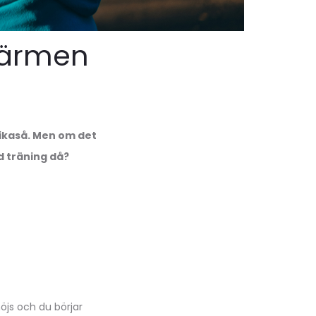
värmen
 likaså. Men om det
d träning då?
öjs och du börjar