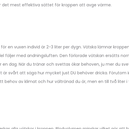
är det mest effektiva sättet för kroppen att avge värme.
ör en vuxen individ är 2-3 liter per dygn. Vätska lämnar kroppe
del följer med andningsluften. Den förlorade vätskan ersätts n
r en dag. När du tränar och svettas ökar behoven, ju mer du sv
t är svårt att säga hur mycket just DU behöver dricka. Förutom i
t behov av klimat och hur vältränad du är, men en till två liter 
verkas alla vätskor i kroppen. Blodvolymen minskar vilket gör att