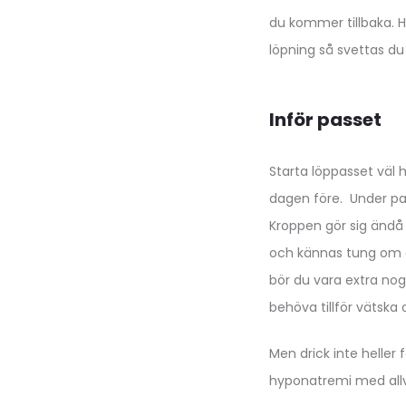
du kommer tillbaka. 
löpning så svettas du 
Inför passet
Starta löppasset väl 
dagen före. Under pas
Kroppen gör sig ändå 
och kännas tung om d
bör du vara extra nog
behöva tillför vätska 
Men drick inte heller 
hyponatremi med allva