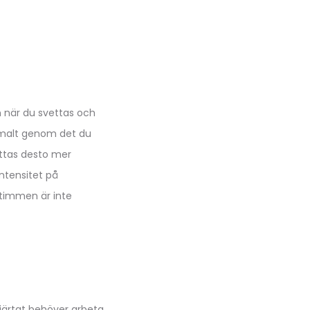
n när du svettas och
ormalt genom det du
ettas desto mer
ntensitet på
i timmen är inte
 hjärtat behöver arbeta