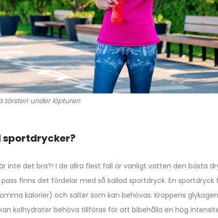
cka törsten under löpturen
d sportdrycker?
är inte det bra?! I de allra flest fall är vanligt vatten den bästa
pass finns det fördelar med så kallad sportdryck. En sportdryck ti
tomma kalorier) och salter som kan behövas. Kroppens glykogen
an kolhydrater behöva tillföras för att bibehålla en hög intensit