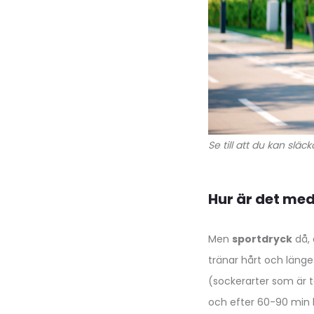
Se till att du kan slä
Hur är det me
Men
sportdryck
då, 
tränar hårt och länge 
(sockerarter som är 
och efter 60-90 min k