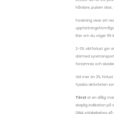
hårdare, pulsen ökar, 
Forskning visar att r
uppfattningsförmåga,
liter om du väger 65 k
2-3% viktförlust gör 
därmed syretransporte
försämras och skader
Vid mer än 3% förlust
fysiska aktiviteten so
Törst
är en dålig mar
skaplig indikation på 
DINA vätskebehov så s