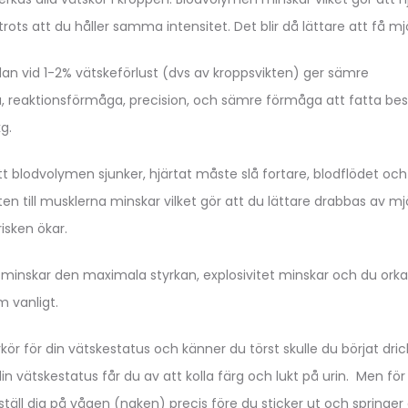
trots att du håller samma intensitet. Det blir då lättare att få mj
edan vid 1-2% vätskeförlust (dvs av kroppsvikten) ger sämre
 reaktionsförmåga, precision, och sämre förmåga att fatta besl
g.
att blodvolymen sjunker, hjärtat måste slå fortare, blodflödet och
n till musklerna minskar vilket gör att du lättare drabbas av mj
isken ökar.
 minskar den maximala styrkan, explosivitet minskar och du orka
m vanligt.
kör för din vätskestatus och känner du törst skulle du börjat dric
din vätskestatus får du av att kolla färg och lukt på urin. Men för
täll dig på vågen (naken) precis före du sticker ut och springer