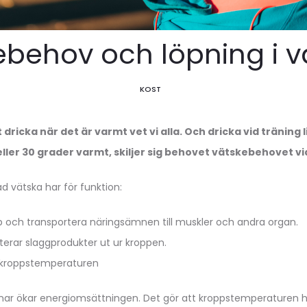
ebehov och löpning i 
KOST
tt dricka när det är varmt vet vi alla. Och dricka vid träning
eller 30 grader varmt, skiljer sig behovet vätskebehovet vi
vad vätska har för funktion:
p och transportera näringsämnen till muskler och andra organ.
terar slaggprodukter ut ur kroppen.
r kroppstemperaturen
änar ökar energiomsättningen. Det gör att kroppstemperaturen h