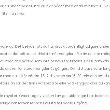
Har du under passet inte druckit något men ändå minskat 0,5 kg
1 liter i timman.
hydrerad. Det betyder att du har druckit ordentligt tidigare und
set är det bättre att dricka små mängder ofta än en stor mängd v
av med den vätska som inte behövs för tillfället. Dessutom kan 
u dricker för stora mängder åt gången. Om ditt pass varar län
a med att tillför vätska. 1,5-2 dl vatten var 15-20 min och om du
oftare än så. Det finns vätskebälte eller vätskeryggsäckar du kan
för mycket. Överintag av vatten kan ge rubbningar i saltbalanser 
rliga konsekvenser och i värsta fall dödlig utgång.