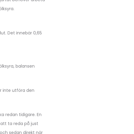
ölksyra.
ut. Det innebär 0,65
ölksyra, balansen
r inte utföra den
ka redan tidigare. En
 att ta reda på just
 och sedan direkt när