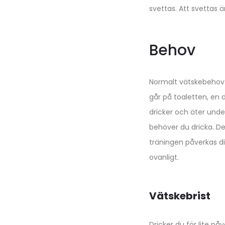
svettas. Att svettas 
Behov
Normalt vätskebehov f
går på toaletten, en 
dricker och äter unde
behöver du dricka. De
träningen påverkas dit
ovanligt.
Vätskebrist
Dricker du för lite på