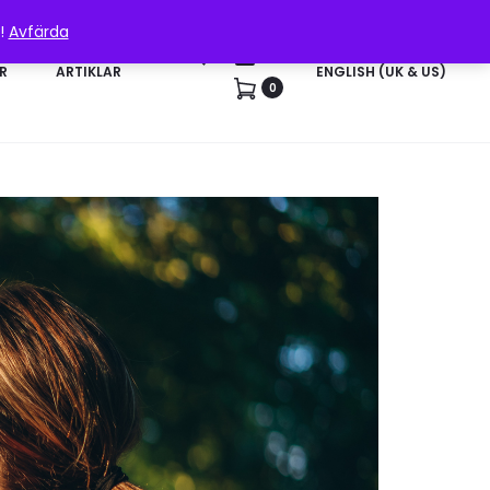
n!
Avfärda
Sök
Konto
R
ARTIKLAR
ENGLISH (UK & US)
0