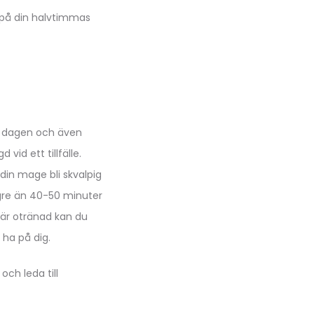
 på din halvtimmas
er dagen och även
id ett tillfälle.
din mage bli skvalpig
gre än 40-50 minuter
 är otränad kan du
 ha på dig.
och leda till