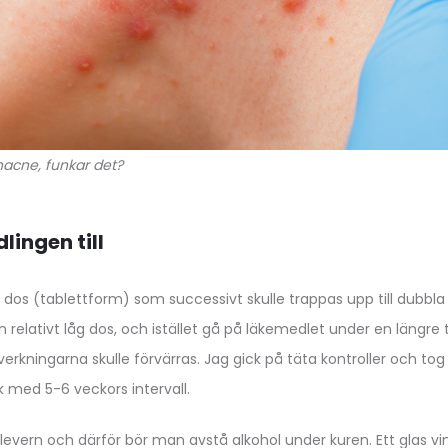
nacne, funkar det?
lingen till
 dos (tablettform) som successivt skulle trappas upp till dubbla
 relativt låg dos, och istället gå på läkemedlet under en längre 
 biverkningarna skulle förvärras. Jag gick på täta kontroller och to
 med 5-6 veckors intervall.
evern och därför bör man avstå alkohol under kuren. Ett glas vin