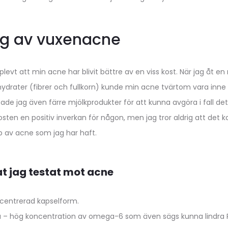
ng av vuxenacne
pplevt att min acne har blivit bättre av en viss kost. När jag åt 
ater (fibrer och fullkorn) kunde min acne tvärtom vara inne i e
estade jag även färre mjölkprodukter för att kunna avgöra i fall 
osten en positiv inverkan för någon, men jag tror aldrig att det kan
p av acne som jag har haft.
t jag testat mot acne
ncentrerad kapselform.
ja – hög koncentration av omega-6 som även sägs kunna lindra 