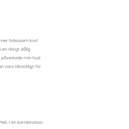
en mer hälsosam kost
n riktigt dålig
det påverkade min hud
 vara tillräckligt för
PMS. I en kombination