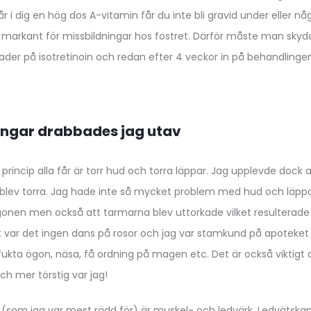
får i dig en hög dos A-vitamin får du inte bli gravid under eller 
n markant för missbildningar hos fostret. Därför måste man skydd
ader på isotretinoin och redan efter 4 veckor in på behandlinge
ingar drabbades jag utav
princip alla får är torr hud och torra läppar. Jag upplevde dock 
blev torra. Jag hade inte så mycket problem med hud och läppar
nen men också att tarmarna blev uttorkade vilket resulterade i 
st var det ingen dans på rosor och jag var stamkund på apoteke
ukta ögon, näsa, få ordning på magen etc. Det är också viktigt 
ch mer törstig var jag!
n (som jag var mest rädd för) är muskel- och ledvärk. Ledvätskan