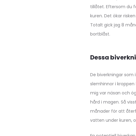
tillåtet. Eftersom du 
kuren. Det ökar riske
Totalt gick jag 8 mån
bortblåst.
Dessa biverkn
De biverkningar som i 
slemhinnor i kroppen 
mig var näsan och ögo
hård i magen. Så vis
månader för att återf
vatten under kuren, o
En potentiell biverka