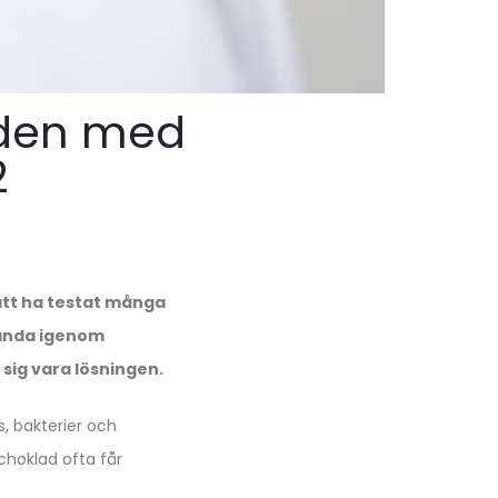
 den med
2
att ha testat många
Amanda igenom
 sig vara lösningen.
, bakterier och
choklad ofta får