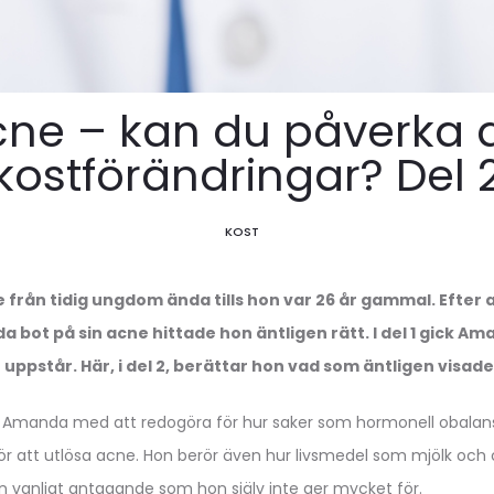
ne – kan du påverka
kostförändringar? Del 
KOST
från tidig ungdom ända tills hon var 26 år gammal. Efter 
åda bot på sin acne hittade hon äntligen rätt. I del 1 gick 
e uppstår. Här, i del 2, berättar hon vad som äntligen visade
de Amanda med att redogöra för hur saker som hormonell obalans
för att utlösa acne. Hon berör även hur livsmedel som mjölk och 
 En vanligt antagande som hon själv inte ger mycket för.