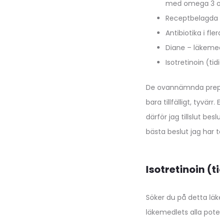
med omega 3 oc
Receptbelagda
Antibiotika i fl
Diane – läkemed
Isotretinoin (
De ovannämnda prepara
bara tillfälligt, tyvä
därför jag tillslut be
bästa beslut jag har t
Isotretinoin (
Söker du på detta lä
läkemedlets alla poten