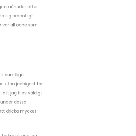
några månader efter
a sig ordentligt.
n var all acne som
att samtliga
, utan jobbigast för
att jag blev väldigt
t under dessa
att dricka mycket
 torkar ut och jag