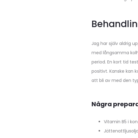
Behandli
Jag har själv aldrig u
med långsamma kolhydr
period. En kort tid t
positivt. Kanske kan k
att bli av med den ty
Några prepara
Vitamin B5 i ko
Jättenattljusol