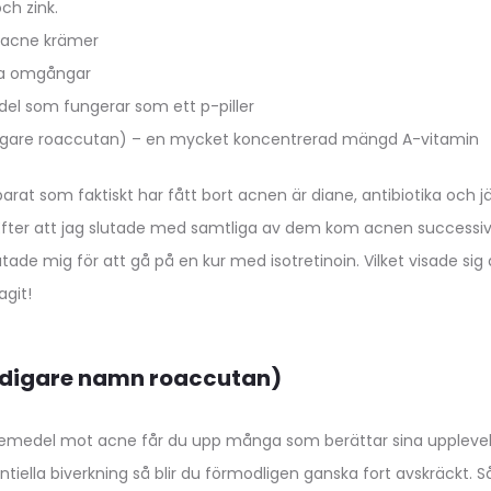
h zink.
 acne krämer
era omgångar
el som fungerar som ett p-piller
tidigare roaccutan) – en mycket koncentrerad mängd A-vitamin
t som faktiskt har fått bort acnen är diane, antibiotika och jä
rr. Efter att jag slutade med samtliga av dem kom acnen successivt
slutade mig för att gå på en kur med isotretinoin. Vilket visade sig
agit!
tidigare namn roaccutan)
kemedel mot acne får du upp många som berättar sina upplevel
tiella biverkning så blir du förmodligen ganska fort avskräckt. Så 