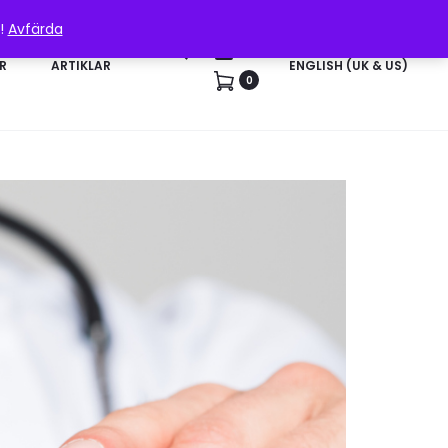
n!
Avfärda
Sök
Konto
R
ARTIKLAR
ENGLISH (UK & US)
0