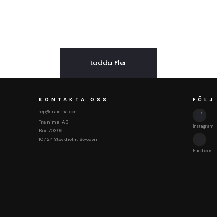
Ladda Fler
KONTAKTA OSS
FÖLJ
help@trainimal.com
Trainimal AB
Instagram
Box 70396
107 24 Stockholm, Sweden
Facebook