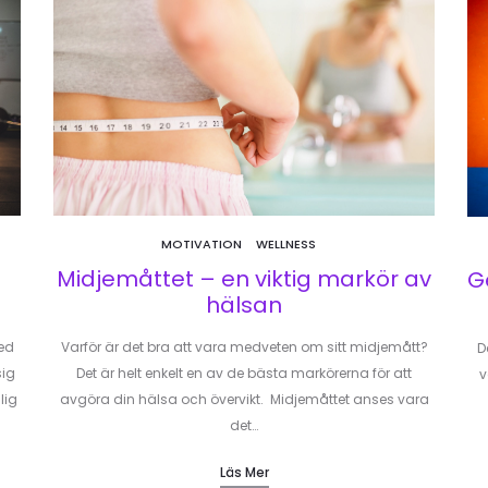
MOTIVATION
WELLNESS
Midjemåttet – en viktig markör av
G
hälsan
med
Varför är det bra att vara medveten om sitt midjemått?
D
sig
Det är helt enkelt en av de bästa markörerna för att
v
lig
avgöra din hälsa och övervikt. Midjemåttet anses vara
det…
Läs Mer