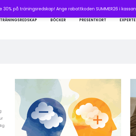
te 30% på träningsredskap! Ange rabattkoden SUMMER26 i kassa
TRÄNINGSREDSKAP
BÖCKER
PRESENTKORT
EXPERTE
g
ur
dig