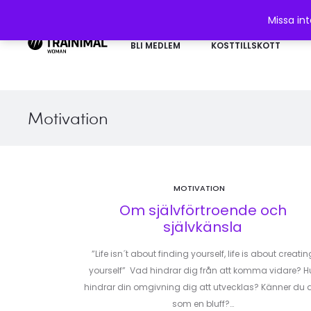
Missa in
BLI MEDLEM
KOSTTILLSKOTT
Motivation
MOTIVATION
Om självförtroende och
självkänsla
”Life isn´t about finding yourself, life is about creatin
yourself” Vad hindrar dig från att komma vidare? H
hindrar din omgivning dig att utvecklas? Känner du 
som en bluff?…