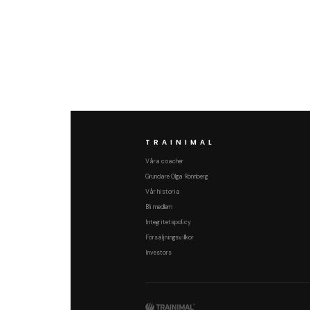
TRAINIMAL
Våra coacher
Grundare Olga Rönnberg
Vår historia
Bli medlem
Integritetspolicy
Försäljningsvillkor
Investors