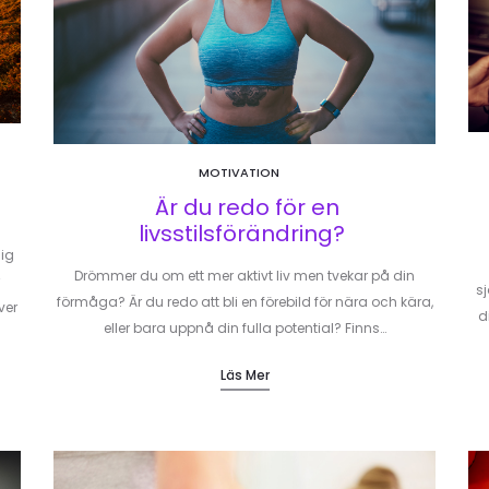
MOTIVATION
Är du redo för en
livsstilsförändring?
dig
Drömmer du om ett mer aktivt liv men tvekar på din
sj
förmåga? Är du redo att bli en förebild för nära och kära,
ver
d
eller bara uppnå din fulla potential? Finns…
Läs Mer