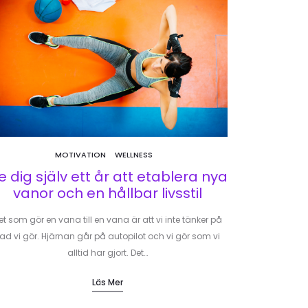
MOTIVATION
WELLNESS
e dig själv ett år att etablera nya
vanor och en hållbar livsstil
et som gör en vana till en vana är att vi inte tänker på
ad vi gör. Hjärnan går på autopilot och vi gör som vi
alltid har gjort. Det…
Läs Mer