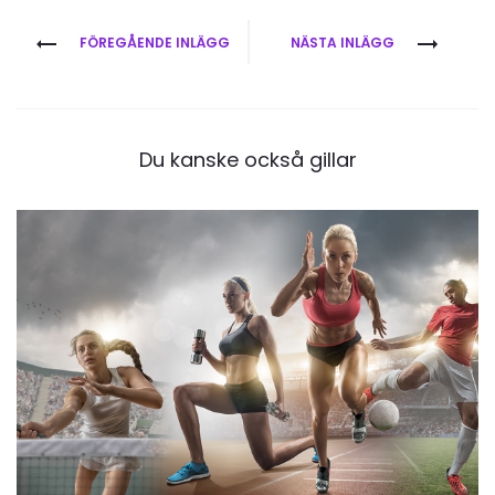
Inläggsnavigering
FÖREGÅENDE INLÄGG
NÄSTA INLÄGG
Du kanske också gillar