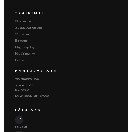
TRAINIMAL
Våra coacher
Grundare Olga Rönnberg
Vår historia
Bli medlem
Integritetspolicy
Försäljningsvillkor
Investors
KONTAKTA OSS
help@trainimal.com
Trainimal AB
Box 70396
107 24 Stockholm, Sweden
FÖLJ OSS
Instagram