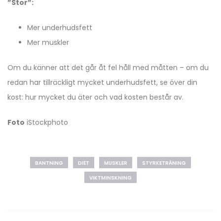
”Stor”:
Mer underhudsfett
Mer muskler
Om du känner att det går åt fel håll med måtten – om du
redan har tillräckligt mycket underhudsfett, se över din
kost: hur mycket du äter och vad kosten består av.
Foto
iStockphoto
BANTNING
DIET
MUSKLER
STYRKETRÄNING
VIKTMINSKNING